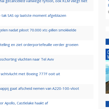
hai gecancelled vanwege tyfoon, ook KLM vliegt niet
 tak SAS op laatste moment afgeblazen
elen nadat piloot 70.000 xtc-pillen smokkelde
elling en ziet orderportefeuille verder groeien
chorting vluchten naar Tel Aviv
vrachtvlucht met Boeing 777F ooit uit
happij gaat afscheid nemen van A220-100-vloot
 Apollo, Castlelake haakt af