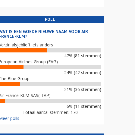
POLL
WAT IS EEN GOEDE NIEUWE NAAM VOOR AIR
FRANCE-KLM?
Verzin alsjeblieft iets anders
47% (81 stemmen)
European Airlines Group (EAG)
24% (42 stemmen)
The Blue Group
21% (36 stemmen)
Air-France-KLM-SAS(-TAP)
6% (11 stemmen)
Totaal aantal stemmen: 170
Meer polls