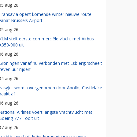
05 aug 26
Transavia opent komende winter nieuwe route
vanaf Brussels Airport
05 aug 26
KLM stelt eerste commerciële vlucht met Airbus
A350-900 uit
06 aug 26
Groningen vanaf nu verbonden met Esbjerg: 'scheelt
zeven uur rijden'
04 aug 26
easyJet wordt overgenomen door Apollo, Castlelake
haakt af
06 aug 26
National Airlines voert langste vrachtvlucht met
Boeing 777F ooit uit
07 aug 26
Luchthaven Luik krijgt komende winter weer