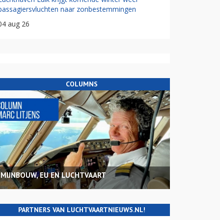
passagiersvluchten naar zonbestemmingen
04 aug 26
COLUMNS
MIJNBOUW, EU EN LUCHTVAART
PARTNERS VAN LUCHTVAARTNIEUWS.NL!