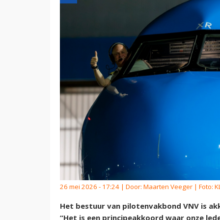
26 mei 2026 - 17:24 | Door:
Maarten Veeger
| Foto: 
Het bestuur van pilotenvakbond VNV is ak
“Het is een principeakkoord waar onze le