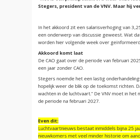
Stegers, president van de VNV. Maar hij v
In het akkoord zit een salarisverhoging van 3,
een onderwerp van discussie geweest. Wat dat 
worden hier volgende week over geïnformeerd 
Akkoord komt laat
De CAO gaat over de periode van februari 2025 
een jaar zonder CAO.
Stegers noemde het een lastig onderhandelings
hopelijk weer de blik op de toekomst richten. Da
wachten in de luchtvaart.” De VNV moet in het
de periode na februari 2027.
Even dit:
Luchtvaartnieuws bestaat inmiddels bijna 25 jaa
nieuwkomers met veel minder historie om aand