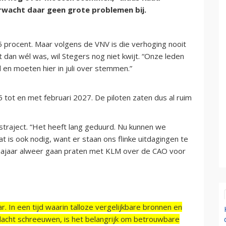
erwacht daar geen grote problemen bij.
25 procent. Maar volgens de VNV is die verhoging nooit
dan wél was, wil Stegers nog niet kwijt. “Onze leden
en moeten hier in juli over stemmen.”
tot en met februari 2027. De piloten zaten dus al ruim
traject. “Het heeft lang geduurd. Nu kunnen we
t is ook nodig, want er staan ons flinke uitdagingen te
 najaar alweer gaan praten met KLM over de CAO voor
r. In een tijd waarin talloze vergelijkbare bronnen en
acht schreeuwen, is het belangrijk om betrouwbare