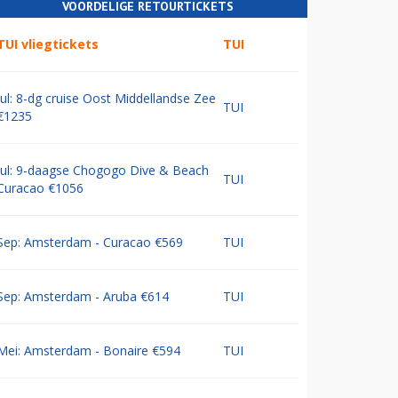
VOORDELIGE RETOURTICKETS
TUI vliegtickets
TUI
Jul: 8-dg cruise Oost Middellandse Zee
TUI
€1235
Jul: 9-daagse Chogogo Dive & Beach
TUI
Curacao €1056
Sep: Amsterdam - Curacao €569
TUI
Sep: Amsterdam - Aruba €614
TUI
Mei: Amsterdam - Bonaire €594
TUI