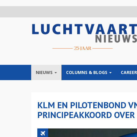
Overslaan
en
naar
de
inhoud
gaan
NIEUWS
COLUMNS & BLOGS
CAREER
KLM EN PILOTENBOND V
PRINCIPEAKKOORD OVER