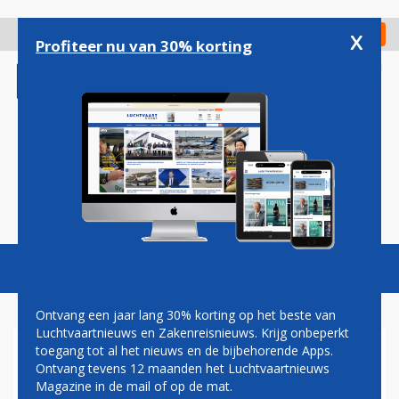
Overslaan
en
x
Digitaal Magazine
Registreer
Check in
naar
Profiteer nu van 30% korting
de
inhoud
gaan
Magazine
Podcasts
Vacatures
Toggl
naviga
Ontvang een jaar lang 30% korting op het beste van
Luchtvaartnieuws en Zakenreisnieuws. Krijg onbeperkt
toegang tot al het nieuws en de bijbehorende Apps.
KLM BRENGT NEDERLANDS
Ontvang tevens 12 maanden het Luchtvaartnieuws
ELFTAL MET BOEING 787
Magazine in de mail of op de mat.