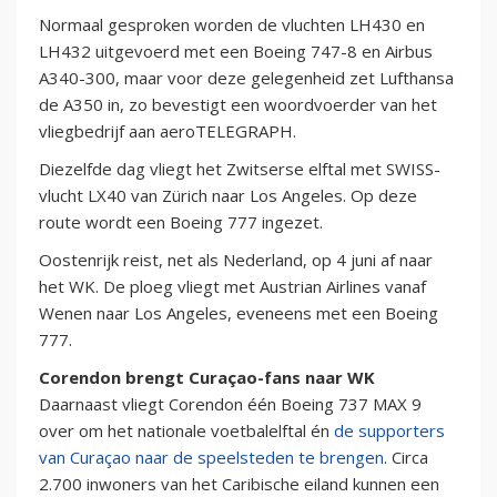
Normaal gesproken worden de vluchten LH430 en
LH432 uitgevoerd met een Boeing 747-8 en Airbus
A340-300, maar voor deze gelegenheid zet Lufthansa
de A350 in, zo bevestigt een woordvoerder van het
vliegbedrijf aan aeroTELEGRAPH.
Diezelfde dag vliegt het Zwitserse elftal met SWISS-
vlucht LX40 van Zürich naar Los Angeles. Op deze
route wordt een Boeing 777 ingezet.
Oostenrijk reist, net als Nederland, op 4 juni af naar
het WK. De ploeg vliegt met Austrian Airlines vanaf
Wenen naar Los Angeles, eveneens met een Boeing
777.
Corendon brengt Curaçao-fans naar WK
Daarnaast vliegt Corendon één Boeing 737 MAX 9
over om het nationale voetbalelftal én
de supporters
van Curaçao naar de speelsteden te brengen
. Circa
2.700 inwoners van het Caribische eiland kunnen een