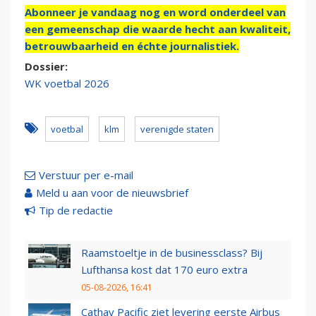
Abonneer je vandaag nog en word onderdeel van
een gemeenschap die waarde hecht aan kwaliteit,
betrouwbaarheid en échte journalistiek.
Dossier:
WK voetbal 2026
voetbal
klm
verenigde staten
Verstuur per e-mail
Meld u aan voor de nieuwsbrief
Tip de redactie
Raamstoeltje in de businessclass? Bij
Lufthansa kost dat 170 euro extra
05-08-2026, 16:41
Cathay Pacific ziet levering eerste Airbus