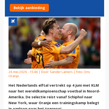
NAAR WK VOETBAL
Bekijk aanbieding
26 mei 2026 - 15:46 | Door:
Sander Lamers
| Foto: Ons
Oranje
Het Nederlands elftal vertrekt op 4 juni met KLM
naar het wereldkampioenschap voetbal in Noord-
Amerika. De selectie reist vanaf Schiphol naar
New York, waar Oranje een trainingskamp belegt
in aanloop naar het toernooi.