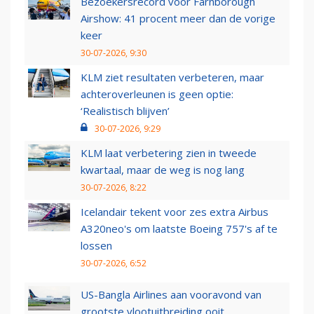
Bezoekersrecord voor Farnborough
Airshow: 41 procent meer dan de vorige
keer
30-07-2026, 9:30
KLM ziet resultaten verbeteren, maar
achteroverleunen is geen optie:
‘Realistisch blijven’
30-07-2026, 9:29
KLM laat verbetering zien in tweede
kwartaal, maar de weg is nog lang
30-07-2026, 8:22
Icelandair tekent voor zes extra Airbus
A320neo's om laatste Boeing 757's af te
lossen
30-07-2026, 6:52
US-Bangla Airlines aan vooravond van
grootste vlootuitbreiding ooit