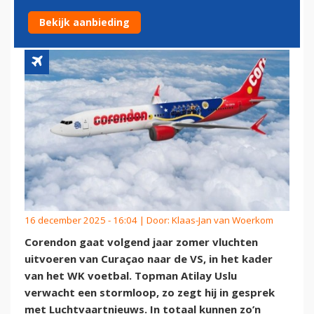
VOETBAL IN VS
Bekijk aanbieding
16 december 2025 - 16:04 | Door:
Klaas-Jan van Woerkom
Corendon gaat volgend jaar zomer vluchten
uitvoeren van Curaçao naar de VS, in het kader
van het WK voetbal. Topman Atilay Uslu
verwacht een stormloop, zo zegt hij in gesprek
met Luchtvaartnieuws. In totaal kunnen zo’n