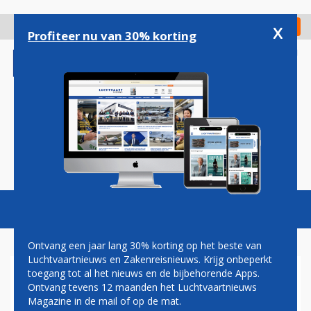
Overslaan
en
x
Digitaal Magazine
Registreer
Check in
naar
Profiteer nu van 30% korting
de
inhoud
gaan
Magazine
Podcasts
Vacatures
Toggl
naviga
Ontvang een jaar lang 30% korting op het beste van
Luchtvaartnieuws en Zakenreisnieuws. Krijg onbeperkt
toegang tot al het nieuws en de bijbehorende Apps.
CORENDON MET EIGEN
Ontvang tevens 12 maanden het Luchtvaartnieuws
BOEING 737 NAAR WK
Magazine in de mail of op de mat.