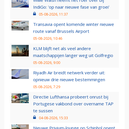
Willie Walsh neemt het roer over bij
IndiGo: 'op naar nieuwe fase van groei'
05-08-2026, 11:37
Transavia opent komende winter nieuwe
route vanaf Brussels Airport
05-08-2026, 10:46
KLM blijft net als veel andere
maatschappijen langer weg uit Golfregio
05-08-2026, 9:00
Riyadh Air breidt netwerk verder uit:
opnieuw drie nieuwe bestemmingen
05-08-2026, 7:29
Directie Lufthansa probeert onrust bij
Portugese vakbond over overname TAP
te sussen
04-08-2026, 15:33
Nieuwe Privium-lounge op Schiphol opent