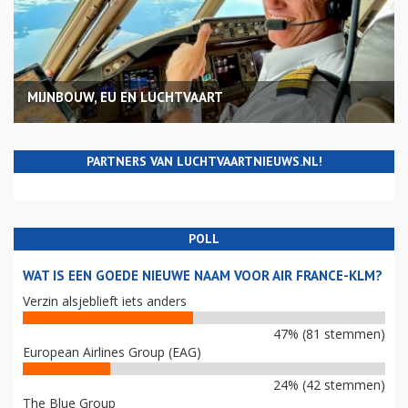
MIJNBOUW, EU EN LUCHTVAART
PARTNERS VAN LUCHTVAARTNIEUWS.NL!
POLL
WAT IS EEN GOEDE NIEUWE NAAM VOOR AIR FRANCE-KLM?
Verzin alsjeblieft iets anders
47% (81 stemmen)
European Airlines Group (EAG)
24% (42 stemmen)
The Blue Group