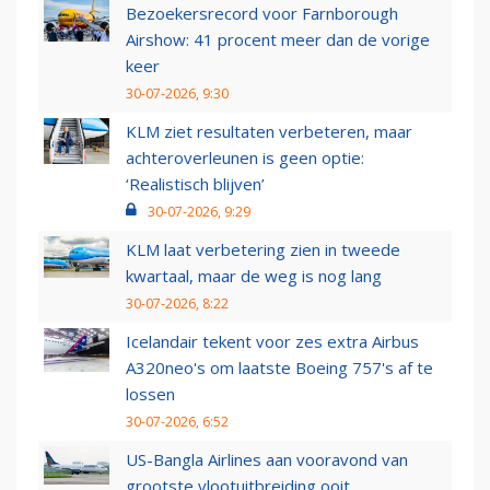
Bezoekersrecord voor Farnborough
Airshow: 41 procent meer dan de vorige
keer
30-07-2026, 9:30
KLM ziet resultaten verbeteren, maar
achteroverleunen is geen optie:
‘Realistisch blijven’
30-07-2026, 9:29
KLM laat verbetering zien in tweede
kwartaal, maar de weg is nog lang
30-07-2026, 8:22
Icelandair tekent voor zes extra Airbus
A320neo's om laatste Boeing 757's af te
lossen
30-07-2026, 6:52
US-Bangla Airlines aan vooravond van
grootste vlootuitbreiding ooit