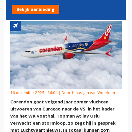
VOETBAL IN VS
Bekijk aanbieding
16 december 2025 - 16:04 | Door:
Klaas-Jan van Woerkom
Corendon gaat volgend jaar zomer vluchten
uitvoeren van Curaçao naar de VS, in het kader
van het WK voetbal. Topman Atilay Uslu
verwacht een stormloop, zo zegt hij in gesprek
met Luchtvaartnieuws. In totaal kunnen zo’n