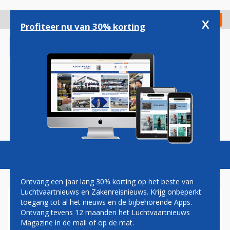
Overslaan
en
x
Digitaal Magazine
Registreer
Check in
naar
Profiteer nu van 30% korting
de
inhoud
gaan
Magazine
Podcasts
Vacatures
Toggl
naviga
Ontvang een jaar lang 30% korting op het beste van
Luchtvaartnieuws en Zakenreisnieuws. Krijg onbeperkt
toegang tot al het nieuws en de bijbehorende Apps.
CORENDON MET EIGEN
Ontvang tevens 12 maanden het Luchtvaartnieuws
BOEING 737 NAAR WK
Magazine in de mail of op de mat.