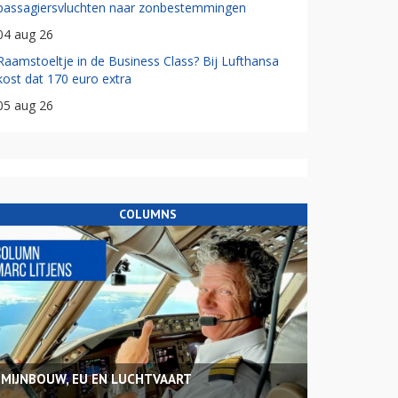
passagiersvluchten naar zonbestemmingen
04 aug 26
Raamstoeltje in de Business Class? Bij Lufthansa
kost dat 170 euro extra
05 aug 26
COLUMNS
MIJNBOUW, EU EN LUCHTVAART