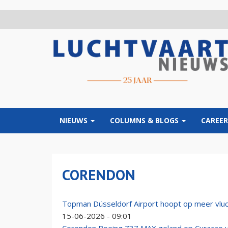
Overslaan
en
naar
de
inhoud
gaan
NIEUWS
COLUMNS & BLOGS
CAREER
CORENDON
Topman Düsseldorf Airport hoopt op meer vlu
15-06-2026 - 09:01