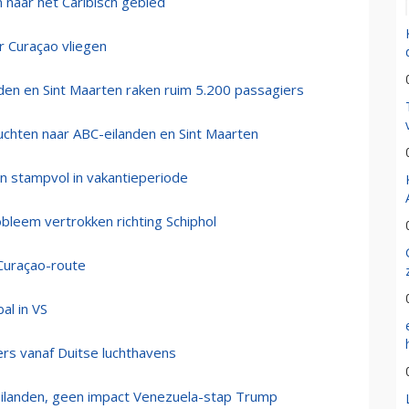
 naar het Caribisch gebied
 Curaçao vliegen
nden en Sint Maarten raken ruim 5.200 passagiers
uchten naar ABC-eilanden en Sint Maarten
on stampvol in vakantieperiode
bleem vertrokken richting Schiphol
Curaçao-route
al in VS
ers vanaf Duitse luchthavens
eilanden, geen impact Venezuela-stap Trump