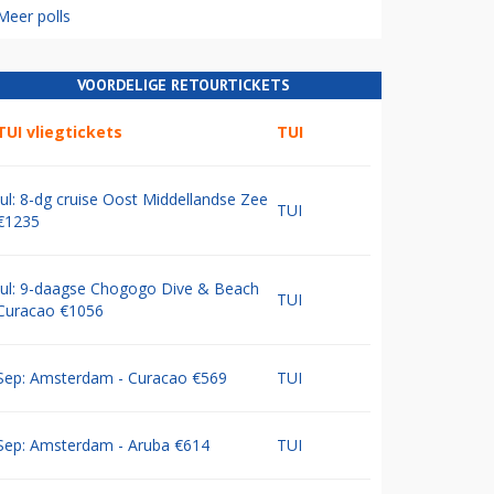
Meer polls
VOORDELIGE RETOURTICKETS
TUI vliegtickets
TUI
Jul: 8-dg cruise Oost Middellandse Zee
TUI
€1235
Jul: 9-daagse Chogogo Dive & Beach
TUI
Curacao €1056
Sep: Amsterdam - Curacao €569
TUI
Sep: Amsterdam - Aruba €614
TUI