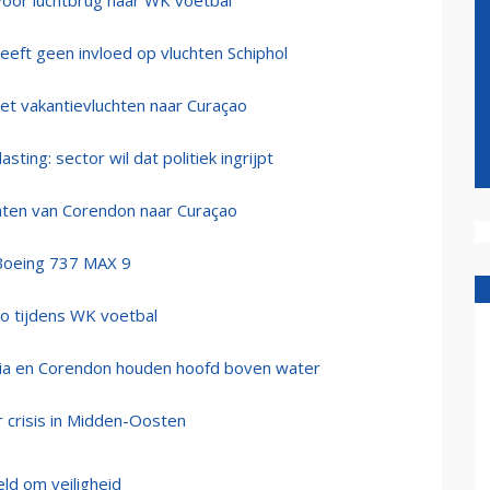
oor luchtbrug naar WK voetbal
eeft geen invloed op vluchten Schiphol
et vakantievluchten naar Curaçao
ing: sector wil dat politiek ingrijpt
hten van Corendon naar Curaçao
 Boeing 737 MAX 9
o tijdens WK voetbal
via en Corendon houden hoofd boven water
 crisis in Midden-Oosten
ld om veiligheid