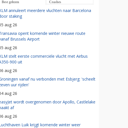
Best gelezen
Crashes
KLM annuleert meerdere vluchten naar Barcelona
door staking
05 aug 26
Transavia opent komende winter nieuwe route
vanaf Brussels Airport
05 aug 26
KLM stelt eerste commerciële vlucht met Airbus
A350-900 uit
06 aug 26
Groningen vanaf nu verbonden met Esbjerg: 'scheelt
zeven uur rijden'
04 aug 26
easyJet wordt overgenomen door Apollo, Castlelake
haakt af
06 aug 26
Luchthaven Luik krijgt komende winter weer