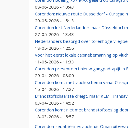
Corendon Boeing 737 MAX geland op Curaçao v
08-06-2026 - 10:43
Corendon: nieuwe route Düsseldorf - Curaçao h
29-05-2026 - 15:13
Corendon lokt Nederlanders naar Düsseldorf m
27-05-2026 - 13:43
Nederlanders bezorgd over torenhoge vliegbelast
18-05-2026 - 12:56
Voor het eerst lokale cabinebemanning op vluc
11-05-2026 - 11:33
Corendon presenteert nieuw gangpadtapijt in
29-04-2026 - 08:00
Corendon komt met vluchtschema vanaf Curaça
15-04-2026 - 17:27
Brandstofschaarste dreigt, maar KLM, Transa
03-04-2026 - 14:52
Corendon komt niet met brandstoftoeslag door
18-03-2026 - 15:57
Corendon-repatriëringsvlucht uit Oman uitgeste