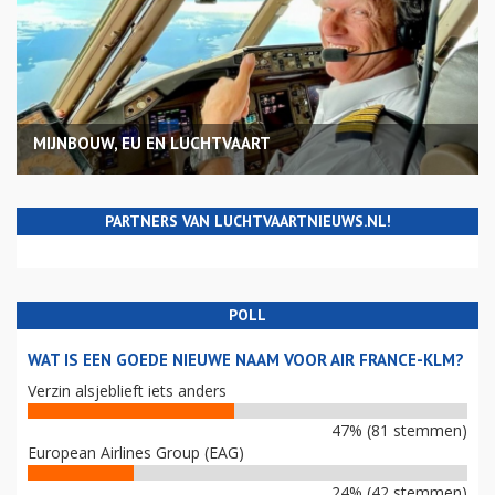
MIJNBOUW, EU EN LUCHTVAART
PARTNERS VAN LUCHTVAARTNIEUWS.NL!
POLL
WAT IS EEN GOEDE NIEUWE NAAM VOOR AIR FRANCE-KLM?
Verzin alsjeblieft iets anders
47% (81 stemmen)
European Airlines Group (EAG)
24% (42 stemmen)