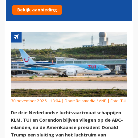
EILANDEN, GEEN IMPACT
Bekijk aanbieding
VENEZUELA-STAP TRUMP
30 november 2025 - 13:04 | Door:
Reismedia / ANP
| Foto: TUI
De drie Nederlandse luchtvaartmaatschappijen
KLM, TUI en Corendon blijven vliegen op de ABC-
eilanden, nu de Amerikaanse president Donald
Trump een sluiting van het luchtruim van