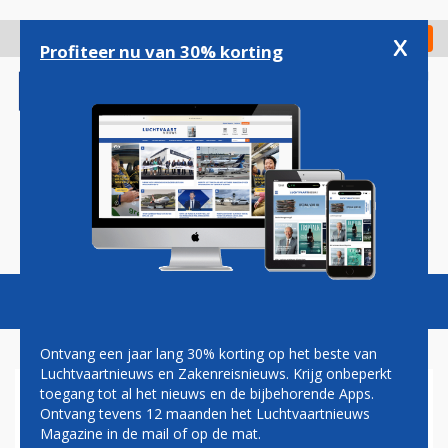
Overslaan
en
x
Digitaal Magazine
Registreer
Check in
naar
Profiteer nu van 30% korting
de
inhoud
gaan
Magazine
Podcasts
Vacatures
Toggl
naviga
Ontvang een jaar lang 30% korting op het beste van
Luchtvaartnieuws en Zakenreisnieuws. Krijg onbeperkt
toegang tot al het nieuws en de bijbehorende Apps.
KLM, TUI EN CORENDON
Ontvang tevens 12 maanden het Luchtvaartnieuws
BLIJVEN VLIEGEN OP ABC-
Magazine in de mail of op de mat.