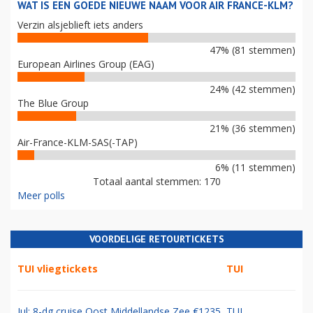
WAT IS EEN GOEDE NIEUWE NAAM VOOR AIR FRANCE-KLM?
Verzin alsjeblieft iets anders
47% (81 stemmen)
European Airlines Group (EAG)
24% (42 stemmen)
The Blue Group
21% (36 stemmen)
Air-France-KLM-SAS(-TAP)
6% (11 stemmen)
Totaal aantal stemmen: 170
Meer polls
VOORDELIGE RETOURTICKETS
TUI vliegtickets
TUI
Jul: 8-dg cruise Oost Middellandse Zee €1235
TUI