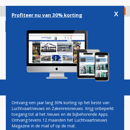
Overslaan
en
x
Digitaal Magazine
Registreer
Check in
naar
Profiteer nu van 30% korting
de
inhoud
gaan
Magazine
Podcasts
Vacatures
Toggl
naviga
Ontvang een jaar lang 30% korting op het beste van
Luchtvaartnieuws en Zakenreisnieuws. Krijg onbeperkt
toegang tot al het nieuws en de bijbehorende Apps.
ARUBA
Ontvang tevens 12 maanden het Luchtvaartnieuws
Magazine in de mail of op de mat.