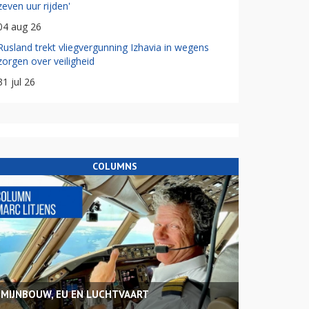
zeven uur rijden'
04 aug 26
Rusland trekt vliegvergunning Izhavia in wegens
zorgen over veiligheid
31 jul 26
COLUMNS
MIJNBOUW, EU EN LUCHTVAART