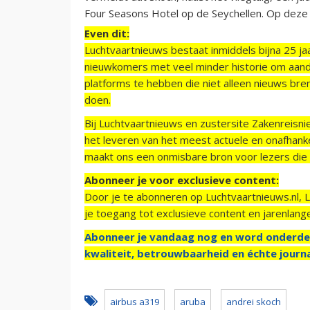
Four Seasons Hotel op de Seychellen. Op deze
Even dit:
Luchtvaartnieuws bestaat inmiddels bijna 25 jaa
nieuwkomers met veel minder historie om aand
platforms te hebben die niet alleen nieuws bre
doen.
Bij Luchtvaartnieuws en zustersite Zakenreisn
het leveren van het meest actuele en onafhankel
maakt ons een onmisbare bron voor lezers die g
Abonneer je voor exclusieve content:
Door je te abonneren op Luchtvaartnieuws.nl, 
je toegang tot exclusieve content en jarenlang
Abonneer je vandaag nog en word onderde
kwaliteit, betrouwbaarheid en échte journa
airbus a319
aruba
andrei skoch