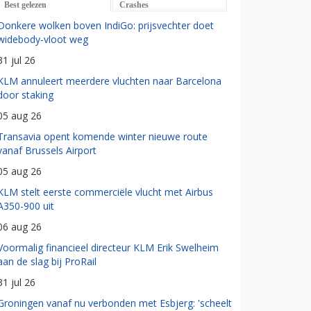
Best gelezen
Crashes
Donkere wolken boven IndiGo: prijsvechter doet
widebody-vloot weg
31 jul 26
KLM annuleert meerdere vluchten naar Barcelona
door staking
05 aug 26
Transavia opent komende winter nieuwe route
vanaf Brussels Airport
05 aug 26
KLM stelt eerste commerciële vlucht met Airbus
A350-900 uit
06 aug 26
Voormalig financieel directeur KLM Erik Swelheim
aan de slag bij ProRail
31 jul 26
Groningen vanaf nu verbonden met Esbjerg: 'scheelt