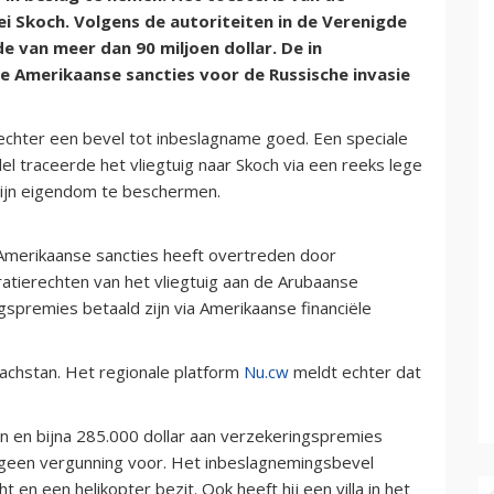
i Skoch. Volgens de autoriteiten in de Verenigde
 van meer dan 90 miljoen dollar. De in
 Amerikaanse sancties voor de Russische invasie
chter een bevel tot inbeslagname goed. Een speciale
l traceerde het vliegtuig naar Skoch via een reeks lege
zijn eigendom te beschermen.
 Amerikaanse sancties heeft overtreden door
atierechten van het vliegtuig aan de Arubaanse
gspremies betaald zijn via Amerikaanse financiële
zachstan. Het regionale platform
Nu.cw
meldt echter dat
en en bijna 285.000 dollar aan verzekeringspremies
 geen vergunning voor. Het inbeslagnemingsbevel
t en een helikopter bezit. Ook heeft hij een villa in het