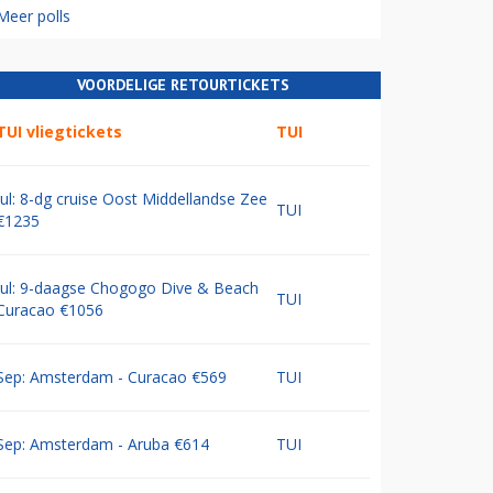
Meer polls
VOORDELIGE RETOURTICKETS
TUI vliegtickets
TUI
Jul: 8-dg cruise Oost Middellandse Zee
TUI
€1235
Jul: 9-daagse Chogogo Dive & Beach
TUI
Curacao €1056
Sep: Amsterdam - Curacao €569
TUI
Sep: Amsterdam - Aruba €614
TUI