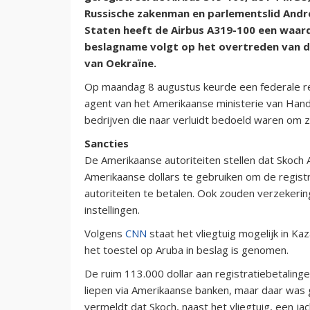
Russische zakenman en parlementslid Andre
Staten heeft de Airbus A319-100 een waarde
beslagname volgt op het overtreden van de
van Oekraïne.
Op maandag 8 augustus keurde een federale re
agent van het Amerikaanse ministerie van Hande
bedrijven die naar verluidt bedoeld waren om 
Sancties
De Amerikaanse autoriteiten stellen dat Skoch
Amerikaanse dollars te gebruiken om de registr
autoriteiten te betalen. Ook zouden verzekerin
instellingen.
Volgens
CNN
staat het vliegtuig mogelijk in Ka
het toestel op Aruba in beslag is genomen.
De ruim 113.000 dollar aan registratiebetaling
liepen via Amerikaanse banken, maar daar was
vermeldt dat Skoch, naast het vliegtuig, een jach