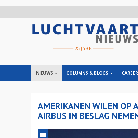
Overslaan
en
naar
de
inhoud
gaan
NIEUWS
COLUMNS & BLOGS
CAREER
AMERIKANEN WILEN OP 
AIRBUS IN BESLAG NEME