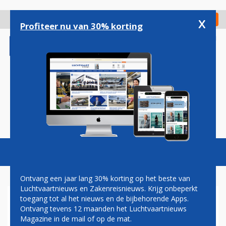
Overslaan
en
x
Digitaal Magazine
Registreer
Check in
naar
Profiteer nu van 30% korting
de
inhoud
gaan
Magazine
Podcasts
Vacatures
Toggl
naviga
Ontvang een jaar lang 30% korting op het beste van
Luchtvaartnieuws en Zakenreisnieuws. Krijg onbeperkt
toegang tot al het nieuws en de bijbehorende Apps.
TUI NIET VAN PLAN MINDER
Ontvang tevens 12 maanden het Luchtvaartnieuws
TE GAAN VLIEGEN NAAR
Magazine in de mail of op de mat.