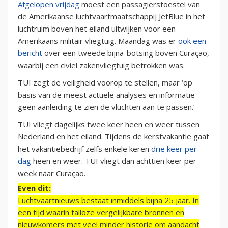
Afgelopen vrijdag
moest een passagierstoestel van
de Amerikaanse luchtvaartmaatschappij JetBlue in het
luchtruim boven het eiland uitwijken voor een
Amerikaans militair vliegtuig. Maandag was er
ook een
bericht
over een tweede bijna-botsing boven Curaçao,
waarbij een civiel zakenvliegtuig betrokken was.
TUI zegt de veiligheid voorop te stellen, maar ‘op
basis van de meest actuele analyses en informatie
geen aanleiding te zien de vluchten aan te passen.’
TUI vliegt dagelijks twee keer heen en weer tussen
Nederland en het eiland. Tijdens de kerstvakantie gaat
het vakantiebedrijf zelfs enkele keren
drie keer per
dag
heen en weer. TUI vliegt dan achttien keer per
week naar Curaçao.
Even dit:
Luchtvaartnieuws bestaat inmiddels bijna 25 jaar. In
een tijd waarin talloze vergelijkbare bronnen en
nieuwkomers met veel minder historie om aandacht