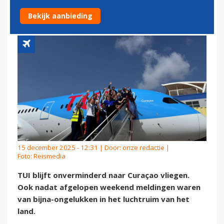
CURAÇAO
Bekijk aanbieding
15 december 2025 - 12:31 | Door:
onze redactie
|
Foto: Reismedia
TUI blijft onverminderd naar Curaçao vliegen.
Ook nadat afgelopen weekend meldingen waren
van bijna-ongelukken in het luchtruim van het
land.