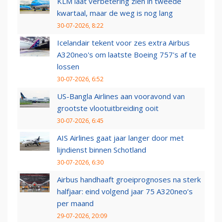
KLM laat verbetering zien in tweede
kwartaal, maar de weg is nog lang
30-07-2026, 8:22
Icelandair tekent voor zes extra Airbus
A320neo's om laatste Boeing 757's af te
lossen
30-07-2026, 6:52
US-Bangla Airlines aan vooravond van
grootste vlootuitbreiding ooit
30-07-2026, 6:45
AIS Airlines gaat jaar langer door met
lijndienst binnen Schotland
30-07-2026, 6:30
Airbus handhaaft groeiprognoses na sterk
halfjaar: eind volgend jaar 75 A320neo’s
per maand
29-07-2026, 20:09