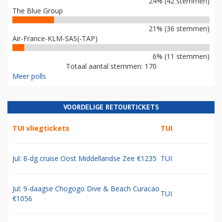
24% (42 stemmen)
The Blue Group
21% (36 stemmen)
Air-France-KLM-SAS(-TAP)
6% (11 stemmen)
Totaal aantal stemmen: 170
Meer polls
VOORDELIGE RETOURTICKETS
TUI vliegtickets
TUI
Jul: 8-dg cruise Oost Middellandse Zee €1235
TUI
Jul: 9-daagse Chogogo Dive & Beach Curacao
TUI
€1056