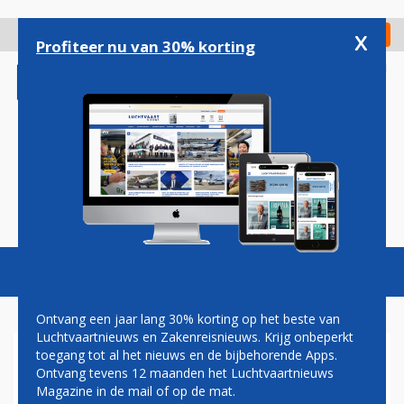
Overslaan
en
x
Digitaal Magazine
Registreer
Check in
naar
Profiteer nu van 30% korting
de
inhoud
gaan
Magazine
Podcasts
Vacatures
Toggl
naviga
Ontvang een jaar lang 30% korting op het beste van
Luchtvaartnieuws en Zakenreisnieuws. Krijg onbeperkt
toegang tot al het nieuws en de bijbehorende Apps.
EUROWINGS LONKT SAMEN
Ontvang tevens 12 maanden het Luchtvaartnieuws
MET REGERING MALLORCA
Magazine in de mail of op de mat.