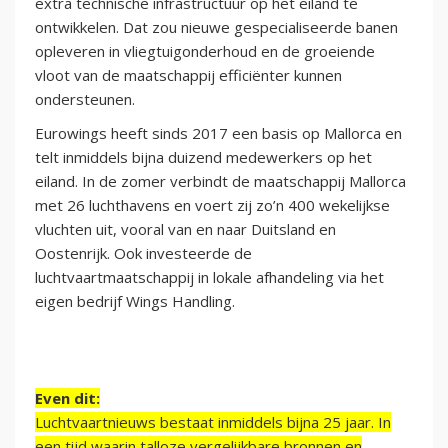
extra technische infrastructuur op het eiland te
ontwikkelen. Dat zou nieuwe gespecialiseerde banen
opleveren in vliegtuigonderhoud en de groeiende
vloot van de maatschappij efficiënter kunnen
ondersteunen.
Eurowings heeft sinds 2017 een basis op Mallorca en
telt inmiddels bijna duizend medewerkers op het
eiland. In de zomer verbindt de maatschappij Mallorca
met 26 luchthavens en voert zij zo’n 400 wekelijkse
vluchten uit, vooral van en naar Duitsland en
Oostenrijk. Ook investeerde de
luchtvaartmaatschappij in lokale afhandeling via het
eigen bedrijf Wings Handling.
Even dit:
Luchtvaartnieuws bestaat inmiddels bijna 25 jaar. In
een tijd waarin talloze vergelijkbare bronnen en