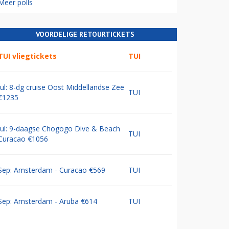
Meer polls
VOORDELIGE RETOURTICKETS
TUI vliegtickets
TUI
Jul: 8-dg cruise Oost Middellandse Zee
TUI
€1235
Jul: 9-daagse Chogogo Dive & Beach
TUI
Curacao €1056
Sep: Amsterdam - Curacao €569
TUI
Sep: Amsterdam - Aruba €614
TUI