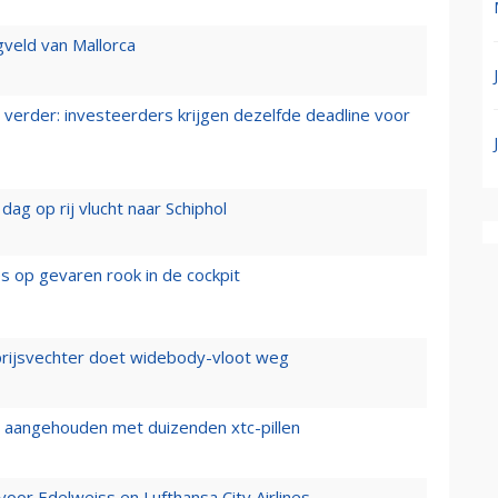
gveld van Mallorca
verder: investeerders krijgen dezelfde deadline voor
ag op rij vlucht naar Schiphol
es op gevaren rook in de cockpit
prijsvechter doet widebody-vloot weg
cht aangehouden met duizenden xtc-pillen
oor Edelweiss en Lufthansa City Airlines