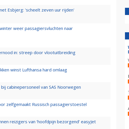
t Esbjerg: 'scheelt zeven uur rijden'
 winter weer passagiersvluchten naar
ernood in: streep door vlootuitbreiding
ukken winst Lufthansa hard omlaag
 bij cabinepersoneel van SAS Noorwegen
voor zelfgemaakt Russisch passagierstoestel
nen reizigers van ‘hoofdpijn bezorgend’ easyJet