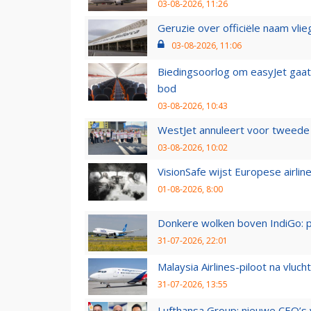
03-08-2026, 11:26
Geruzie over officiële naam vlie
03-08-2026, 11:06
Biedingsoorlog om easyJet gaat 
bod
03-08-2026, 10:43
WestJet annuleert voor tweede d
03-08-2026, 10:02
VisionSafe wijst Europese airlin
01-08-2026, 8:00
Donkere wolken boven IndiGo: 
31-07-2026, 22:01
Malaysia Airlines-piloot na vlu
31-07-2026, 13:55
Lufthansa Group: nieuwe CEO’s v