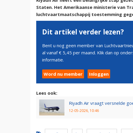
Riyadh Air heeft een belangrijke stap geze
Staten. Het Amerikaanse ministerie van Tr
luchtvaartmaatschappij toestemming gegev
Dit artikel verder lezen?
Bent u nog geen member van Luchtvaartnieu
al vanaf € 5,45 per maand. Klik dan op ond
informatie.
Word nu member
Inloggen
Lees ook:
Riyadh Air vraagt versnelde go
12-05-2026, 10:46