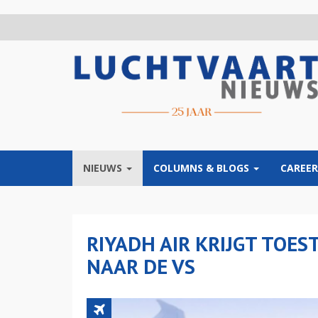
Overslaan
en
naar
de
inhoud
gaan
NIEUWS
COLUMNS & BLOGS
CAREER
RIYADH AIR KRIJGT TOE
NAAR DE VS