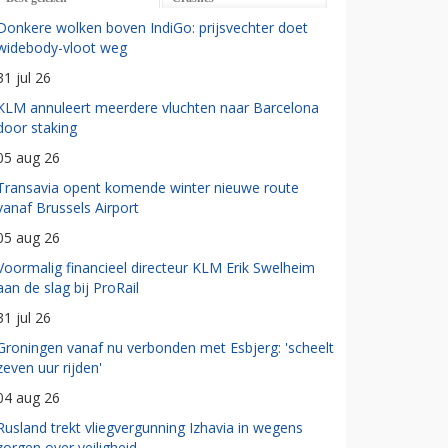
Donkere wolken boven IndiGo: prijsvechter doet
widebody-vloot weg
31 jul 26
KLM annuleert meerdere vluchten naar Barcelona
door staking
05 aug 26
Transavia opent komende winter nieuwe route
vanaf Brussels Airport
05 aug 26
Voormalig financieel directeur KLM Erik Swelheim
aan de slag bij ProRail
31 jul 26
Groningen vanaf nu verbonden met Esbjerg: 'scheelt
zeven uur rijden'
04 aug 26
Rusland trekt vliegvergunning Izhavia in wegens
zorgen over veiligheid