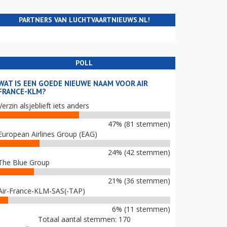
PARTNERS VAN LUCHTVAARTNIEUWS.NL!
POLL
WAT IS EEN GOEDE NIEUWE NAAM VOOR AIR
FRANCE-KLM?
Verzin alsjeblieft iets anders
47% (81 stemmen)
European Airlines Group (EAG)
24% (42 stemmen)
The Blue Group
21% (36 stemmen)
Air-France-KLM-SAS(-TAP)
6% (11 stemmen)
Totaal aantal stemmen: 170