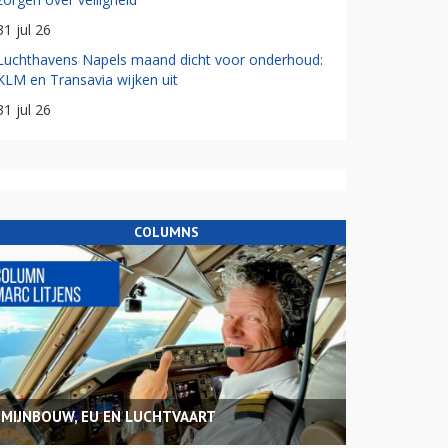
31 jul 26
Luchthavens Napels maand dicht voor onderhoud:
KLM en Transavia wijken uit
31 jul 26
COLUMNS
MIJNBOUW, EU EN LUCHTVAART