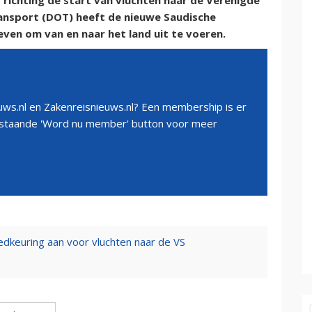
t richting de start van vluchten naar de Verenigde
ansport (DOT) heeft de nieuwe Saudische
en om van en naar het land uit te voeren.
ws.nl en Zakenreisnieuws.nl? Een membership is er
erstaande 'Word nu member' button voor meer
edkeuring aan voor vluchten naar de VS