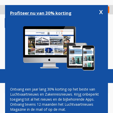
Overslaan
en
x
Digitaal Magazine
Registreer
Check in
naar
Profiteer nu van 30% korting
de
inhoud
gaan
Magazine
Podcasts
Vacatures
Toggl
naviga
Ontvang een jaar lang 30% korting op het beste van
Luchtvaartnieuws en Zakenreisnieuws. Krijg onbeperkt
toegang tot al het nieuws en de bijbehorende Apps.
SAS GAAN INTENSIEVER
Ontvang tevens 12 maanden het Luchtvaartnieuws
SAMENWERKEN MET GARUDA
Magazine in de mail of op de mat.