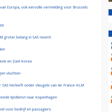
van Europa, ook eervolle vermelding voor Brussels
web
M groter belang in SAS neemt
den
navië en Zuid-Korea
gen vluchten
w: SAS herleeft onder vleugels van Air France-KLM
weede lijndienst naar Kopenhagen
eel voor bedrijf en passagiers