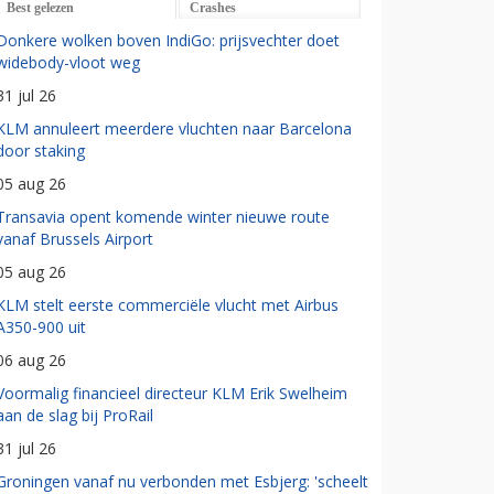
Best gelezen
Crashes
Donkere wolken boven IndiGo: prijsvechter doet
widebody-vloot weg
31 jul 26
KLM annuleert meerdere vluchten naar Barcelona
door staking
05 aug 26
Transavia opent komende winter nieuwe route
vanaf Brussels Airport
05 aug 26
KLM stelt eerste commerciële vlucht met Airbus
A350-900 uit
06 aug 26
Voormalig financieel directeur KLM Erik Swelheim
aan de slag bij ProRail
31 jul 26
Groningen vanaf nu verbonden met Esbjerg: 'scheelt