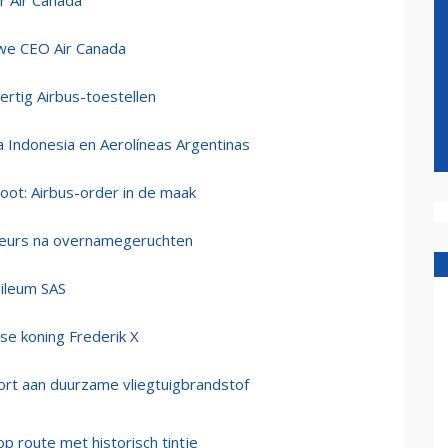
r Air Canada
uwe CEO Air Canada
ertig Airbus-toestellen
Indonesia en Aerolíneas Argentinas
loot: Airbus-order in de maak
beurs na overnamegeruchten
bileum SAS
e koning Frederik X
kort aan duurzame vliegtuigbrandstof
op route met historisch tintje