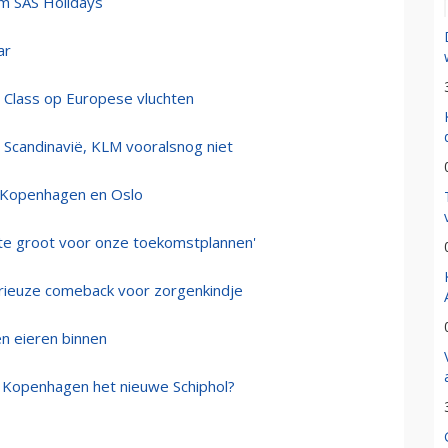
am SAS Holidays
ar
 Class op Europese vluchten
t Scandinavië, KLM vooralsnog niet
s Kopenhagen en Oslo
 'te groot voor onze toekomstplannen'
rieuze comeback voor zorgenkindje
n eieren binnen
dt Kopenhagen het nieuwe Schiphol?