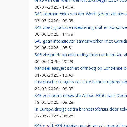
Anko van der Werff verruilt SAS begin 2027 voo
08-07-2026 - 14:34
SAS-topman Anko van der Werff getipt als nie
03-07-2026 - 09:53
SAS doet grootste investering ooit en koopt ve
30-06-2026 - 11:39
SAS gaan intensiever samenwerken met Garuda 
09-06-2026 - 05:51
SAS zinspeelt op uitbreiding intercontinentale v
06-06-2026 - 20:23
Aandeel easyJet schiet omhoog op Londense 
01-06-2026 - 13:43
Historische Douglas DC-3 de lucht in tijdens ju
22-05-2026 - 09:55
SAS vernoemt nieuwste Airbus A350 naar Deens
19-05-2026 - 09:28
In Europa dreigt extra brandstofcrisis door te
02-05-2026 - 08:25
SAS geeft A330 jubileumjasje en zet toestel in 