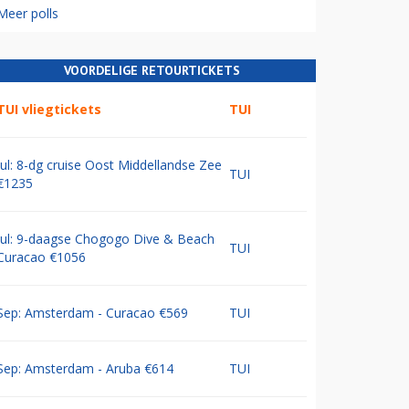
Meer polls
VOORDELIGE RETOURTICKETS
TUI vliegtickets
TUI
Jul: 8-dg cruise Oost Middellandse Zee
TUI
€1235
Jul: 9-daagse Chogogo Dive & Beach
TUI
Curacao €1056
Sep: Amsterdam - Curacao €569
TUI
Sep: Amsterdam - Aruba €614
TUI