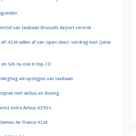
rugvinden
tel van taxibaan Brussels Airport vertrok
AF-KLM willen af van ‘open skies’-verdrag met Qatar
 en SAS nu ook in top-10
liegtuig wil opstijgen van taxibaan
gesprek met Airbus en Boeing
komst extra Airbus A350's
 binnen Air France-KLM