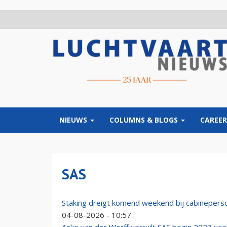
Overslaan
en
naar
de
inhoud
gaan
NIEUWS
COLUMNS & BLOGS
CAREER
SAS
Staking dreigt komend weekend bij cabineper
04-08-2026 - 10:57