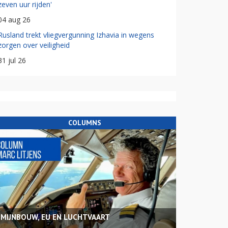
zeven uur rijden'
04 aug 26
Rusland trekt vliegvergunning Izhavia in wegens
zorgen over veiligheid
31 jul 26
COLUMNS
MIJNBOUW, EU EN LUCHTVAART