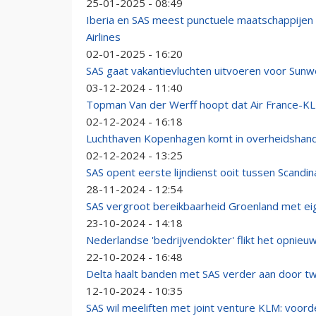
25-01-2025 - 08:49
Iberia en SAS meest punctuele maatschappijen 
Airlines
02-01-2025 - 16:20
SAS gaat vakantievluchten uitvoeren voor Sun
03-12-2024 - 11:40
Topman Van der Werff hoopt dat Air France-KL
02-12-2024 - 16:18
Luchthaven Kopenhagen komt in overheidshan
02-12-2024 - 13:25
SAS opent eerste lijndienst ooit tussen Scandi
28-11-2024 - 12:54
SAS vergroot bereikbaarheid Groenland met ei
23-10-2024 - 14:18
Nederlandse 'bedrijvendokter' flikt het opnieu
22-10-2024 - 16:48
Delta haalt banden met SAS verder aan door t
12-10-2024 - 10:35
SAS wil meeliften met joint venture KLM: voord