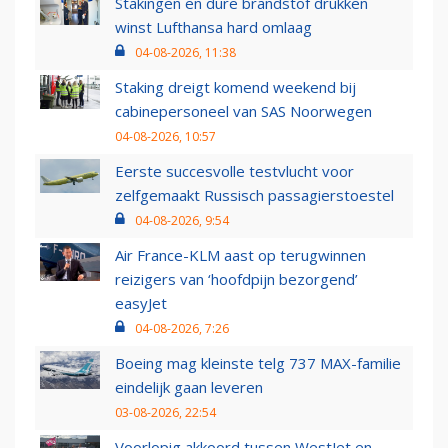
Stakingen en dure brandstof drukken
winst Lufthansa hard omlaag
04-08-2026, 11:38
Staking dreigt komend weekend bij
cabinepersoneel van SAS Noorwegen
04-08-2026, 10:57
Eerste succesvolle testvlucht voor
zelfgemaakt Russisch passagierstoestel
04-08-2026, 9:54
Air France-KLM aast op terugwinnen
reizigers van ‘hoofdpijn bezorgend’
easyJet
04-08-2026, 7:26
Boeing mag kleinste telg 737 MAX-familie
eindelijk gaan leveren
03-08-2026, 22:54
Voorlopig akkoord tussen WestJet en