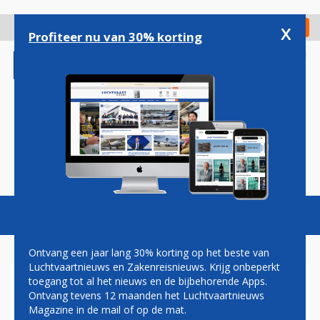
Overslaan
en
x
Digitaal Magazine
Registreer
Check in
naar
Profiteer nu van 30% korting
de
inhoud
gaan
Magazine
Podcasts
Vacatures
Toggl
naviga
Ontvang een jaar lang 30% korting op het beste van
Luchtvaartnieuws en Zakenreisnieuws. Krijg onbeperkt
toegang tot al het nieuws en de bijbehorende Apps.
SAS VAN DRIE
Ontvang tevens 12 maanden het Luchtvaartnieuws
SCANDINAVISCHE HUBS
Magazine in de mail of op de mat.