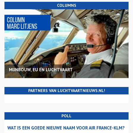
COLUMNS
MIJNBOUW, EU EN LUCHTVAART
PARTNERS VAN LUCHTVAARTNIEUWS.NL!
POLL
WAT IS EEN GOEDE NIEUWE NAAM VOOR AIR FRANCE-KLM?