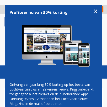
Overslaan
en
x
Digitaal Magazine
Registreer
Check in
naar
Profiteer nu van 30% korting
de
inhoud
gaan
Magazine
Podcasts
Vacatures
Toggl
naviga
Ontvang een jaar lang 30% korting op het beste van
Luchtvaartnieuws en Zakenreisnieuws. Krijg onbeperkt
toegang tot al het nieuws en de bijbehorende Apps.
SAS OPNIEUW 'S WERELDS
Ontvang tevens 12 maanden het Luchtvaartnieuws
MEEST PUNCTUELE
Magazine in de mail of op de mat.