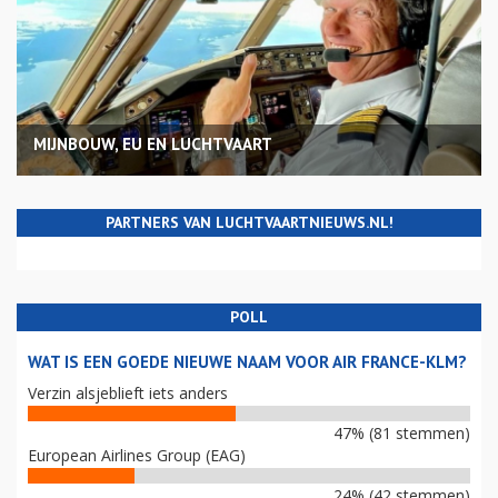
MIJNBOUW, EU EN LUCHTVAART
PARTNERS VAN LUCHTVAARTNIEUWS.NL!
POLL
WAT IS EEN GOEDE NIEUWE NAAM VOOR AIR FRANCE-KLM?
Verzin alsjeblieft iets anders
47% (81 stemmen)
European Airlines Group (EAG)
24% (42 stemmen)