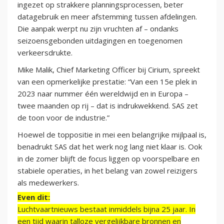
ingezet op strakkere planningsprocessen, beter
datagebruik en meer afstemming tussen afdelingen.
Die aanpak werpt nu zijn vruchten af – ondanks
seizoensgebonden uitdagingen en toegenomen
verkeersdrukte.
Mike Malik, Chief Marketing Officer bij Cirium, spreekt
van een opmerkelijke prestatie: “Van een 15e plek in
2023 naar nummer één wereldwijd en in Europa –
twee maanden op rij – dat is indrukwekkend. SAS zet
de toon voor de industrie.”
Hoewel de toppositie in mei een belangrijke mijlpaal is,
benadrukt SAS dat het werk nog lang niet klaar is. Ook
in de zomer blijft de focus liggen op voorspelbare en
stabiele operaties, in het belang van zowel reizigers
als medewerkers.
Even dit:
Luchtvaartnieuws bestaat inmiddels bijna 25 jaar. In
een tijd waarin talloze vergelijkbare bronnen en