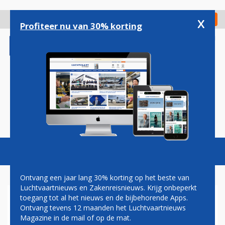
Overslaan
en
x
Digitaal Magazine
Registreer
Check in
naar
Profiteer nu van 30% korting
de
inhoud
gaan
Magazine
Podcasts
Vacatures
Toggl
naviga
Ontvang een jaar lang 30% korting op het beste van
Luchtvaartnieuws en Zakenreisnieuws. Krijg onbeperkt
toegang tot al het nieuws en de bijbehorende Apps.
SAS
Ontvang tevens 12 maanden het Luchtvaartnieuws
Magazine in de mail of op de mat.