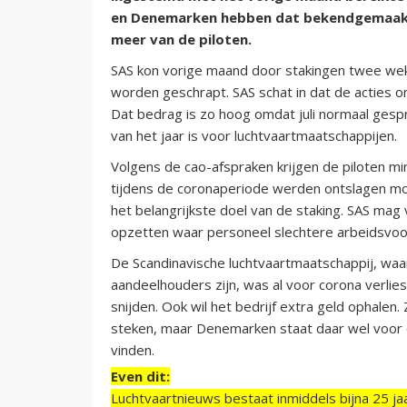
en Denemarken hebben dat bekendgemaakt.
meer van de piloten.
SAS kon vorige maand door stakingen twee weke
worden geschrapt. SAS schat in dat de acties
Dat bedrag is zo hoog omdat juli normaal ges
van het jaar is voor luchtvaartmaatschappijen.
Volgens de cao-afspraken krijgen de piloten mi
tijdens de coronaperiode werden ontslagen 
het belangrijkste doel van de staking. SAS m
opzetten waar personeel slechtere arbeidsvoo
De Scandinavische luchtvaartmaatschappij, wa
aandeelhouders zijn, was al voor corona verlie
snijden. Ook wil het bedrijf extra geld ophalen
steken, maar Denemarken staat daar wel voor
vinden.
Even dit:
Luchtvaartnieuws bestaat inmiddels bijna 25 jaa