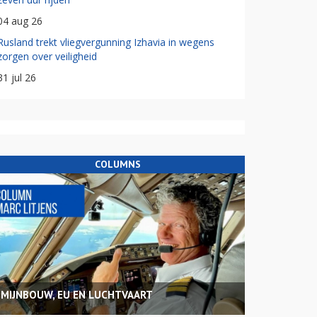
04 aug 26
Rusland trekt vliegvergunning Izhavia in wegens
zorgen over veiligheid
31 jul 26
COLUMNS
MIJNBOUW, EU EN LUCHTVAART