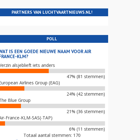
PARTNERS VAN LUCHTVAARTNIEUWS.NL!
POLL
WAT IS EEN GOEDE NIEUWE NAAM VOOR AIR
FRANCE-KLM?
Verzin alsjeblieft iets anders
47% (81 stemmen)
European Airlines Group (EAG)
24% (42 stemmen)
The Blue Group
21% (36 stemmen)
Air-France-KLM-SAS(-TAP)
6% (11 stemmen)
Totaal aantal stemmen: 170