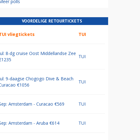
Meer polls
VOORDELIGE RETOURTICKETS
TUI vliegtickets
TUI
Jul: 8-dg cruise Oost Middellandse Zee
TUI
€1235
Jul: 9-daagse Chogogo Dive & Beach
TUI
Curacao €1056
Sep: Amsterdam - Curacao €569
TUI
Sep: Amsterdam - Aruba €614
TUI