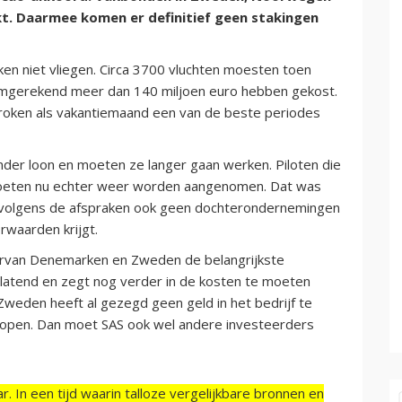
 Daarmee komen er definitief geen stakingen
n niet vliegen. Circa 3700 vluchten moesten toen
 omgerekend meer dan 140 miljoen euro hebben gekost.
proken als vakantiemaand een van de beste periodes
nder loon en moeten ze langer gaan werken. Piloten die
moeten nu echter weer worden aangenomen. Dat was
ag volgens de afspraken ook geen dochterondernemingen
rwaarden krijgt.
arvan Denemarken en Zweden de belangrijkste
slatend en zegt nog verder in de kosten te moeten
. Zweden heeft al gezegd geen geld in het bedrijf te
 open. Dan moet SAS ook wel andere investeerders
r. In een tijd waarin talloze vergelijkbare bronnen en