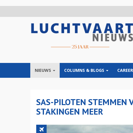
Overslaan
en
naar
de
inhoud
gaan
NIEUWS
COLUMNS & BLOGS
CAREER
SAS-PILOTEN STEMMEN V
STAKINGEN MEER