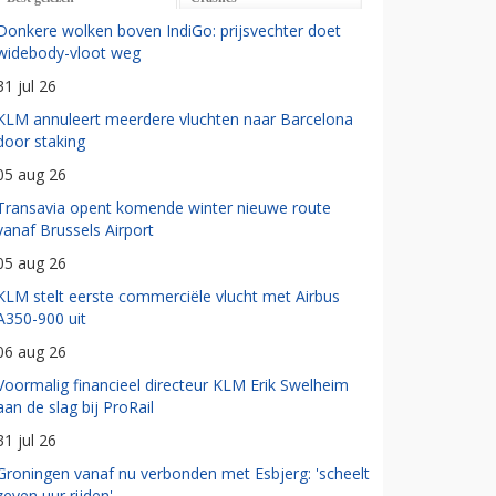
Donkere wolken boven IndiGo: prijsvechter doet
widebody-vloot weg
31 jul 26
KLM annuleert meerdere vluchten naar Barcelona
door staking
05 aug 26
Transavia opent komende winter nieuwe route
vanaf Brussels Airport
05 aug 26
KLM stelt eerste commerciële vlucht met Airbus
A350-900 uit
06 aug 26
Voormalig financieel directeur KLM Erik Swelheim
aan de slag bij ProRail
31 jul 26
Groningen vanaf nu verbonden met Esbjerg: 'scheelt
zeven uur rijden'