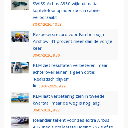
SWISS-Airbus A330 wijkt uit nadat
koptelefoonoplader rook in cabine
veroorzaakt
30-07-2026, 10:23
Bezoekersrecord voor Farnborough
Airshow: 41 procent meer dan de vorige
keer
30-07-2026, 9:30
KLM ziet resultaten verbeteren, maar
achteroverleunen is geen optie:
‘Realistisch blijven’
30-07-2026, 9:29
KLM laat verbetering zien in tweede
kwartaal, maar de weg is nog lang
30-07-2026, 8:22
Icelandair tekent voor zes extra Airbus
A320neo's om laatste Boeing 757's af te