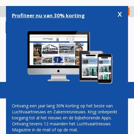
Overslaan
en
x
Digitaal Magazine
Registreer
Check in
naar
Profiteer nu van 30% korting
de
inhoud
gaan
Magazine
Podcasts
Vacatures
Toggl
naviga
Ontvang een jaar lang 30% korting op het beste van
Luchtvaartnieuws en Zakenreisnieuws. Krijg onbeperkt
toegang tot al het nieuws en de bijbehorende Apps.
SAS EN PILOTEN GEVEN
Ontvang tevens 12 maanden het Luchtvaartnieuws
ONDERHANDELINGEN NOG
Magazine in de mail of op de mat.