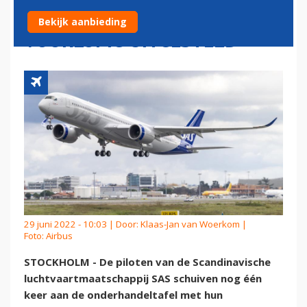
EEN KANS, STAKING
Bekijk aanbieding
VOORLOPIG UITGESTELD
29 juni 2022 - 10:03 | Door:
Klaas-Jan van Woerkom
|
Foto: Airbus
STOCKHOLM - De piloten van de Scandinavische
luchtvaartmaatschappij SAS schuiven nog één
keer aan de onderhandeltafel met hun