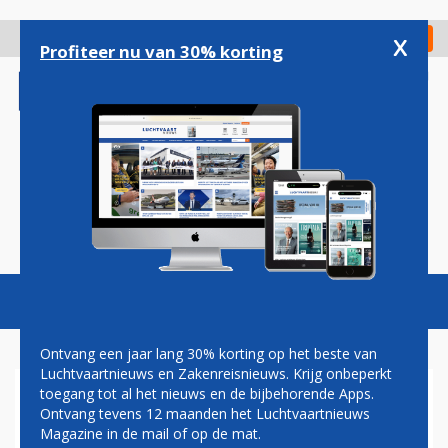
Overslaan
en
x
Digitaal Magazine
Registreer
Check in
naar
Profiteer nu van 30% korting
de
inhoud
gaan
Magazine
Podcasts
Vacatures
Toggl
naviga
Ontvang een jaar lang 30% korting op het beste van
Luchtvaartnieuws en Zakenreisnieuws. Krijg onbeperkt
toegang tot al het nieuws en de bijbehorende Apps.
SAS VERKOOPT EN HUURT
Ontvang tevens 12 maanden het Luchtvaartnieuws
NOG EENS 10 A320NEO'S
Magazine in de mail of op de mat.