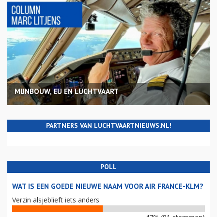
MIJNBOUW, EU EN LUCHTVAART
PARTNERS VAN LUCHTVAARTNIEUWS.NL!
POLL
WAT IS EEN GOEDE NIEUWE NAAM VOOR AIR FRANCE-KLM?
Verzin alsjeblieft iets anders