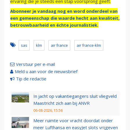
ervaring die je steeds een stap voorsprong geeft.
Abonneer je vandaag nog en word onderdeel van
een gemeenschap die waarde hecht aan kwaliteit,
betrouwbaarheid en échte journalistiek.
sas
klm
air france
air france-klm
Verstuur per e-mail
Meld u aan voor de nieuwsbrief
Tip de redactie
In jacht op vakantiegangers sluit vliegveld
Maastricht zich aan bij ANVR
06-08-2026, 15:56
Meer ruimte voor vracht doordat onder
meer Lufthansa en easyJet slots vrijgeven