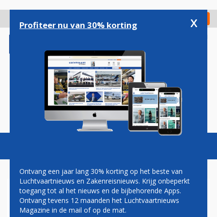
Overslaan
en
x
Digitaal Magazine
Registreer
Check in
naar
Profiteer nu van 30% korting
de
inhoud
gaan
Magazine
Podcasts
Vacatures
Toggl
naviga
Ontvang een jaar lang 30% korting op het beste van
Luchtvaartnieuws en Zakenreisnieuws. Krijg onbeperkt
toegang tot al het nieuws en de bijbehorende Apps.
SAS BREIDT SAMENWERKING
Ontvang tevens 12 maanden het Luchtvaartnieuws
MET KLM UIT: NU OOK NAAR
Magazine in de mail of op de mat.