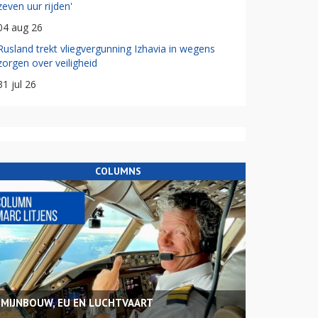
zeven uur rijden'
04 aug 26
Rusland trekt vliegvergunning Izhavia in wegens
zorgen over veiligheid
31 jul 26
COLUMNS
MIJNBOUW, EU EN LUCHTVAART