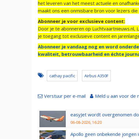
het leveren van het meest actuele en onafhankel
maakt ons een onmisbare bron voor lezers die g
Abonneer je voor exclusieve content:
Door je te abonneren op Luchtvaartnieuws.nl, 
je toegang tot exclusieve content en jarenlang
Abonneer je vandaag nog en word onderde
kwaliteit, betrouwbaarheid en échte journa
cathay pacific
Airbus A350F
Verstuur per e-mail
Meld u aan voor de 
easyJet wordt overgenomen door
06-08-2026, 16:20
Apollo geen onbekende jongen i