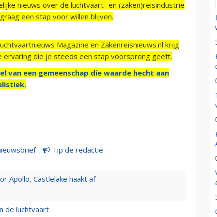
ijke nieuws over de luchtvaart- en (zaken)reisindustrie
raag een stap voor willen blijven.
Luchtvaartnieuws Magazine en Zakenreisnieuws.nl krijg
e ervaring die je steeds een stap voorsprong geeft.
el van een gemeenschap die waarde hecht aan
listiek.
nieuwsbrief
Tip de redactie
 Apollo, Castlelake haakt af
n de luchtvaart