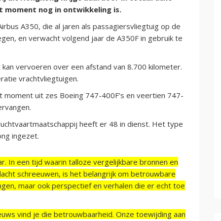
t moment nog in ontwikkeling is.
irbus A350, die al jaren als passagiersvliegtuig op de
iegen, en verwacht volgend jaar de A350F in gebruik te
t kan vervoeren over een afstand van 8.700 kilometer.
atie vrachtvliegtuigen.
dit moment uit zes Boeing 747-400F’s en veertien 747-
ervangen.
luchtvaartmaatschappij heeft er 48 in dienst. Het type
ng ingezet.
r. In een tijd waarin talloze vergelijkbare bronnen en
acht schreeuwen, is het belangrijk om betrouwbare
ngen, maar ook perspectief en verhalen die er echt toe
ieuws vind je die betrouwbaarheid. Onze toewijding aan