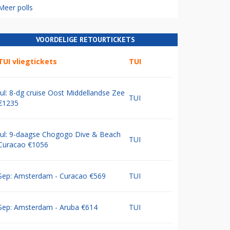
Meer polls
VOORDELIGE RETOURTICKETS
TUI vliegtickets
TUI
Jul: 8-dg cruise Oost Middellandse Zee
TUI
€1235
Jul: 9-daagse Chogogo Dive & Beach
TUI
Curacao €1056
Sep: Amsterdam - Curacao €569
TUI
Sep: Amsterdam - Aruba €614
TUI