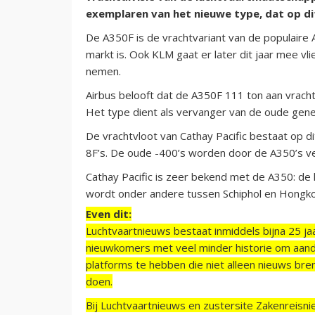
exemplaren van het nieuwe type, dat op di
De A350F is de vrachtvariant van de populaire A
markt is. Ook KLM gaat er later dit jaar mee vl
nemen.
Airbus belooft dat de A350F 111 ton aan vrach
Het type dient als vervanger van de oude gener
De vrachtvloot van Cathay Pacific bestaat op 
8F’s. De oude -400’s worden door de A350’s v
Cathay Pacific is zeer bekend met de A350: de 
wordt onder andere tussen Schiphol en Hongko
Even dit:
Luchtvaartnieuws bestaat inmiddels bijna 25 jaa
nieuwkomers met veel minder historie om aand
platforms te hebben die niet alleen nieuws bre
doen.
Bij Luchtvaartnieuws en zustersite Zakenreisn