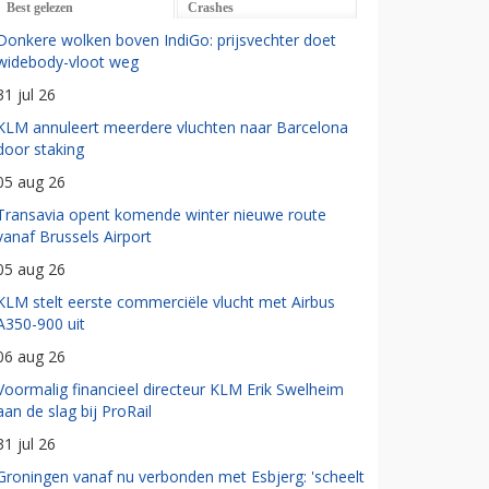
Best gelezen
Crashes
Donkere wolken boven IndiGo: prijsvechter doet
widebody-vloot weg
31 jul 26
KLM annuleert meerdere vluchten naar Barcelona
door staking
05 aug 26
Transavia opent komende winter nieuwe route
vanaf Brussels Airport
05 aug 26
KLM stelt eerste commerciële vlucht met Airbus
A350-900 uit
06 aug 26
Voormalig financieel directeur KLM Erik Swelheim
aan de slag bij ProRail
31 jul 26
Groningen vanaf nu verbonden met Esbjerg: 'scheelt