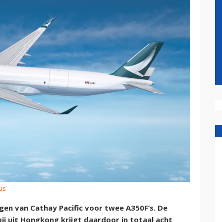
us
gen van Cathay Pacific voor twee A350F’s. De
j uit Hongkong krijgt daardoor in totaal acht