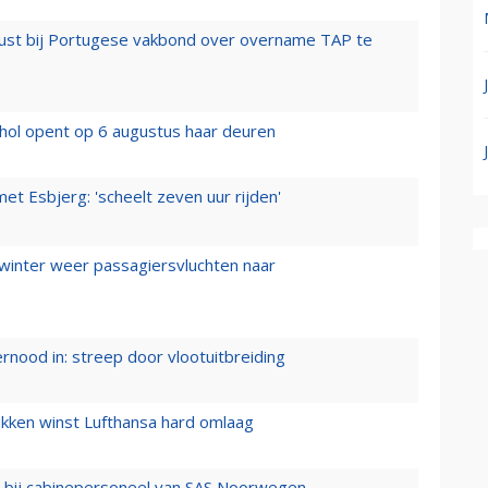
rust bij Portugese vakbond over overname TAP te
hol opent op 6 augustus haar deuren
t Esbjerg: 'scheelt zeven uur rijden'
 winter weer passagiersvluchten naar
ernood in: streep door vlootuitbreiding
ukken winst Lufthansa hard omlaag
 bij cabinepersoneel van SAS Noorwegen