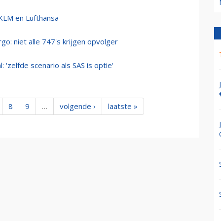
KLM en Lufthansa
o: niet alle 747's krijgen opvolger
 'zelfde scenario als SAS is optie'
8
9
…
volgende ›
laatste »