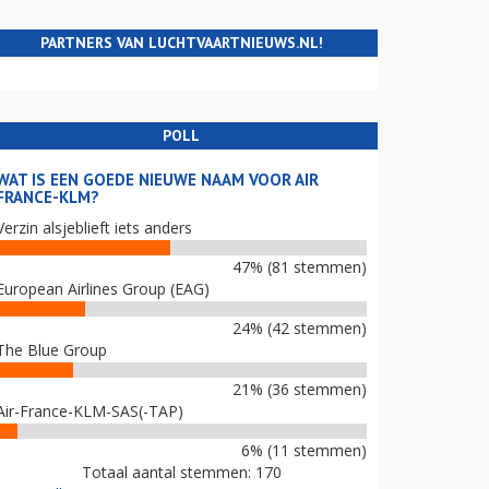
PARTNERS VAN LUCHTVAARTNIEUWS.NL!
POLL
WAT IS EEN GOEDE NIEUWE NAAM VOOR AIR
FRANCE-KLM?
Verzin alsjeblieft iets anders
47% (81 stemmen)
European Airlines Group (EAG)
24% (42 stemmen)
The Blue Group
21% (36 stemmen)
Air-France-KLM-SAS(-TAP)
6% (11 stemmen)
Totaal aantal stemmen: 170