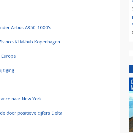
minder Airbus A350-1000's
r France-KLM-hub Kopenhagen
r Europa
jziging
France naar New York
e door positieve cijfers Delta