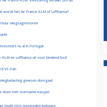
 Air France-KLM: ‘investering betaalt zich uit’
l: wordt het Air France-KLM of Lufthansa?
rhuur vliegtuigmotoren
arkt
nvesteert nu al in Portugal
ce-KLM en Lufthansa uit voor bindend bod
rd VS-Iran
 vliegbelasting gewoon doorgaat
 te doen met overname easyJet
an Smith tóch omstreden beloning