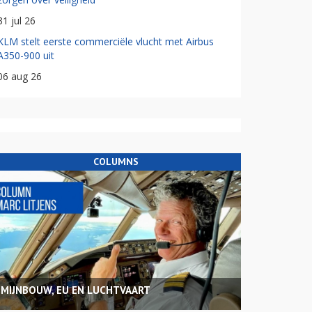
31 jul 26
KLM stelt eerste commerciële vlucht met Airbus
A350-900 uit
06 aug 26
COLUMNS
MIJNBOUW, EU EN LUCHTVAART