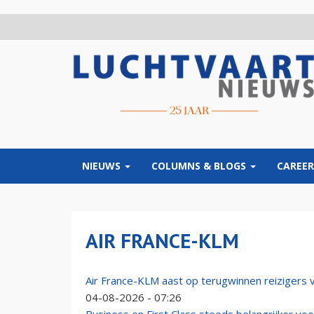
Overslaan
en
naar
de
inhoud
gaan
NIEUWS
COLUMNS & BLOGS
CAREER
AIR FRANCE-KLM
Air France-KLM aast op terugwinnen reizigers 
04-08-2026 - 07:26