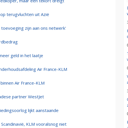
oedkoper, maar een tekort dreigt
op terugvluchten uit Azië
 toevoeging zijn aan ons netwerk'
ordbedrag
eer geld in het laatje
nderhoudsafdeling Air France-KLM
 binnen Air France-KLM
nadese partner WestJet
biedingsoorlog lijkt aanstaande
t Scandinavië, KLM vooralsnog niet