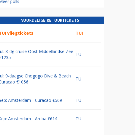
Meer polls
VOORDELIGE RETOURTICKETS
TUI vliegtickets
TUI
Jul: 8-dg cruise Oost Middellandse Zee
TUI
€1235
Jul: 9-daagse Chogogo Dive & Beach
TUI
Curacao €1056
Sep: Amsterdam - Curacao €569
TUI
Sep: Amsterdam - Aruba €614
TUI