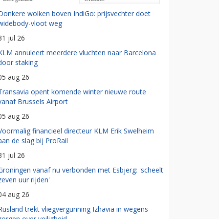
Donkere wolken boven IndiGo: prijsvechter doet
widebody-vloot weg
31 jul 26
KLM annuleert meerdere vluchten naar Barcelona
door staking
05 aug 26
Transavia opent komende winter nieuwe route
vanaf Brussels Airport
05 aug 26
Voormalig financieel directeur KLM Erik Swelheim
aan de slag bij ProRail
31 jul 26
Groningen vanaf nu verbonden met Esbjerg: 'scheelt
zeven uur rijden'
04 aug 26
Rusland trekt vliegvergunning Izhavia in wegens
zorgen over veiligheid