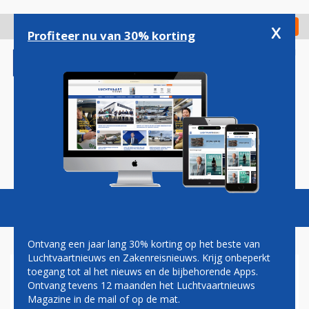
Overslaan
en
x
Digitaal Magazine
Registreer
Check in
naar
Profiteer nu van 30% korting
de
inhoud
gaan
Magazine
Podcasts
Vacatures
Toggl
naviga
Ontvang een jaar lang 30% korting op het beste van
Luchtvaartnieuws en Zakenreisnieuws. Krijg onbeperkt
toegang tot al het nieuws en de bijbehorende Apps.
AIR FRANCE-KLM EN QANTAS
Ontvang tevens 12 maanden het Luchtvaartnieuws
BREIDEN SAMENWERKING
Magazine in de mail of op de mat.