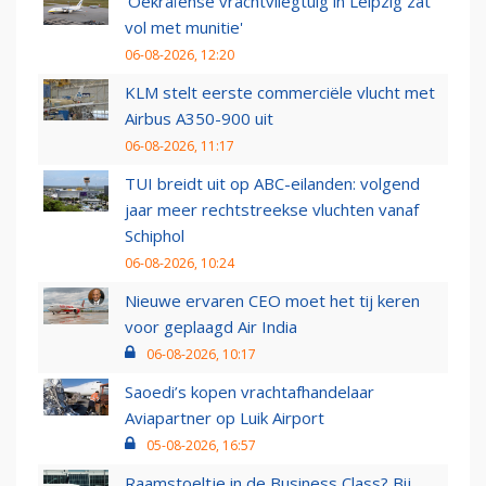
'Oekraïense vrachtvliegtuig in Leipzig zat
vol met munitie'
06-08-2026, 12:20
KLM stelt eerste commerciële vlucht met
Airbus A350-900 uit
06-08-2026, 11:17
TUI breidt uit op ABC-eilanden: volgend
jaar meer rechtstreekse vluchten vanaf
Schiphol
06-08-2026, 10:24
Nieuwe ervaren CEO moet het tij keren
voor geplaagd Air India
06-08-2026, 10:17
Saoedi’s kopen vrachtafhandelaar
Aviapartner op Luik Airport
05-08-2026, 16:57
Raamstoeltje in de Business Class? Bij