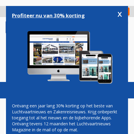
Overslaan
en
x
Digitaal Magazine
Registreer
Check in
naar
Profiteer nu van 30% korting
de
inhoud
gaan
Magazine
Podcasts
Vacatures
Toggl
naviga
Ontvang een jaar lang 30% korting op het beste van
Luchtvaartnieuws en Zakenreisnieuws. Krijg onbeperkt
toegang tot al het nieuws en de bijbehorende Apps.
AIR FRANCE GAAT VERRE
Ontvang tevens 12 maanden het Luchtvaartnieuws
VLUCHTEN AANBIEDEN
Magazine in de mail of op de mat.