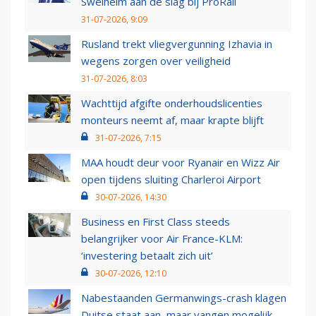
Swelheim aan de slag bij ProRail
31-07-2026, 9:09
Rusland trekt vliegvergunning Izhavia in
wegens zorgen over veiligheid
31-07-2026, 8:03
Wachttijd afgifte onderhoudslicenties
monteurs neemt af, maar krapte blijft
31-07-2026, 7:15
MAA houdt deur voor Ryanair en Wizz Air
open tijdens sluiting Charleroi Airport
30-07-2026, 14:30
Business en First Class steeds
belangrijker voor Air France-KLM:
‘investering betaalt zich uit’
30-07-2026, 12:10
Nabestaanden Germanwings-crash klagen
Duitse staat aan, maar vangen mogelijk