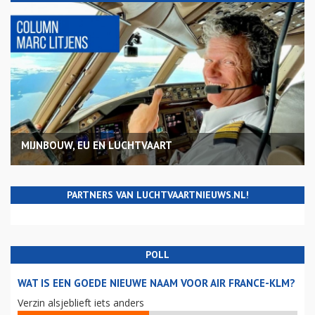
MIJNBOUW, EU EN LUCHTVAART
PARTNERS VAN LUCHTVAARTNIEUWS.NL!
POLL
WAT IS EEN GOEDE NIEUWE NAAM VOOR AIR FRANCE-KLM?
Verzin alsjeblieft iets anders