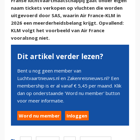
Franse luchtvaartmaatschappij gaat onder eigen
naam tickets verkopen op vluchten die worden
uitgevoerd door SAS, waarin Air France-KLM in
2026 een meerderheidsbelang krijgt. Opvallend:
KLM volgt het voorbeeld van Air France
vooralsnog niet.
Dit artikel verder lezen?
Bent u nog geen member van
Luchtvaartnieuws.nl en Zakenreisnieuws.nl? Een
membership is er al vanaf € 5,45 per maand. Klik
dan op onderstaande 'Word nu member' button
voor meer informatie.
Word nu member
Inloggen