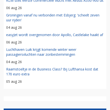
KLM stelt eerste commerciële vlucht met Airbus A350-900 uit
06 aug 26
Groningen vanaf nu verbonden met Esbjerg: 'scheelt zeven
uur rijden'
04 aug 26
easyJet wordt overgenomen door Apollo, Castlelake haakt af
06 aug 26
Luchthaven Luik krijgt komende winter weer
passagiersvluchten naar zonbestemmingen
04 aug 26
Raamstoeltje in de Business Class? Bij Lufthansa kost dat
170 euro extra
05 aug 26