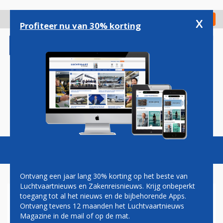
Overslaan
en
x
Digitaal Magazine
Registreer
Check in
naar
Profiteer nu van 30% korting
de
inhoud
gaan
Magazine
Podcasts
Vacatures
Toggl
naviga
Ontvang een jaar lang 30% korting op het beste van
Luchtvaartnieuws en Zakenreisnieuws. Krijg onbeperkt
toegang tot al het nieuws en de bijbehorende Apps.
AIR FRANCE
Ontvang tevens 12 maanden het Luchtvaartnieuws
Magazine in de mail of op de mat.