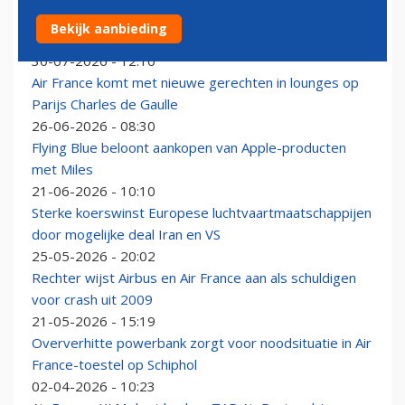
Business en First Class steeds belangrijker voor Air
Bekijk aanbieding
France-KLM: ‘investering betaalt zich uit’
30-07-2026 - 12:10
Air France komt met nieuwe gerechten in lounges op
Parijs Charles de Gaulle
26-06-2026 - 08:30
Flying Blue beloont aankopen van Apple-producten
met Miles
21-06-2026 - 10:10
Sterke koerswinst Europese luchtvaartmaatschappijen
door mogelijke deal Iran en VS
25-05-2026 - 20:02
Rechter wijst Airbus en Air France aan als schuldigen
voor crash uit 2009
21-05-2026 - 15:19
Oververhitte powerbank zorgt voor noodsituatie in Air
France-toestel op Schiphol
02-04-2026 - 10:23