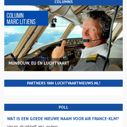
COLUMNS
MIJNBOUW, EU EN LUCHTVAART
PARTNERS VAN LUCHTVAARTNIEUWS.NL!
POLL
WAT IS EEN GOEDE NIEUWE NAAM VOOR AIR FRANCE-KLM?
Verzin alsjeblieft iets anders