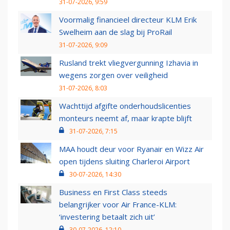
31-07-2026, 9:59
Voormalig financieel directeur KLM Erik
Swelheim aan de slag bij ProRail
31-07-2026, 9:09
Rusland trekt vliegvergunning Izhavia in
wegens zorgen over veiligheid
31-07-2026, 8:03
Wachttijd afgifte onderhoudslicenties
monteurs neemt af, maar krapte blijft
31-07-2026, 7:15
MAA houdt deur voor Ryanair en Wizz Air
open tijdens sluiting Charleroi Airport
30-07-2026, 14:30
Business en First Class steeds
belangrijker voor Air France-KLM:
‘investering betaalt zich uit’
30-07-2026, 12:10