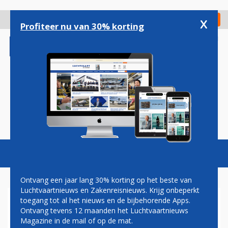
Overslaan
en
x
Digitaal Magazine
Registreer
Check in
naar
Profiteer nu van 30% korting
de
inhoud
gaan
Magazine
Podcasts
Vacatures
Toggl
naviga
Ontvang een jaar lang 30% korting op het beste van
Luchtvaartnieuws en Zakenreisnieuws. Krijg onbeperkt
toegang tot al het nieuws en de bijbehorende Apps.
AIR FRANCE VLIEGT WEER
Ontvang tevens 12 maanden het Luchtvaartnieuws
NAAR DUBAI
Magazine in de mail of op de mat.