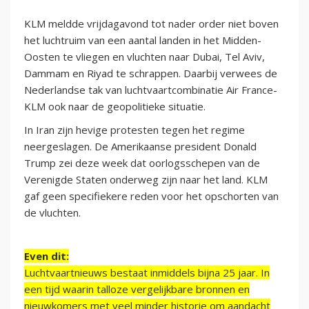
KLM meldde vrijdagavond tot nader order niet boven
het luchtruim van een aantal landen in het Midden-
Oosten te vliegen en vluchten naar Dubai, Tel Aviv,
Dammam en Riyad te schrappen. Daarbij verwees de
Nederlandse tak van luchtvaartcombinatie Air France-
KLM ook naar de geopolitieke situatie.
In Iran zijn hevige protesten tegen het regime
neergeslagen. De Amerikaanse president Donald
Trump zei deze week dat oorlogsschepen van de
Verenigde Staten onderweg zijn naar het land. KLM
gaf geen specifiekere reden voor het opschorten van
de vluchten.
Even dit:
Luchtvaartnieuws bestaat inmiddels bijna 25 jaar. In
een tijd waarin talloze vergelijkbare bronnen en
nieuwkomers met veel minder historie om aandacht