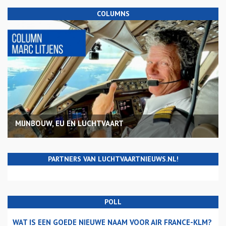
COLUMNS
MIJNBOUW, EU EN LUCHTVAART
PARTNERS VAN LUCHTVAARTNIEUWS.NL!
POLL
WAT IS EEN GOEDE NIEUWE NAAM VOOR AIR FRANCE-KLM?