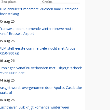
Best gelezen
Crashes
KLM annuleert meerdere vluchten naar Barcelona
door staking
05 aug 26
Transavia opent komende winter nieuwe route
vanaf Brussels Airport
05 aug 26
KLM stelt eerste commerciële vlucht met Airbus
A350-900 uit
06 aug 26
Groningen vanaf nu verbonden met Esbjerg: 'scheelt
zeven uur rijden'
04 aug 26
easyJet wordt overgenomen door Apollo, Castlelake
haakt af
06 aug 26
Luchthaven Luik krijgt komende winter weer