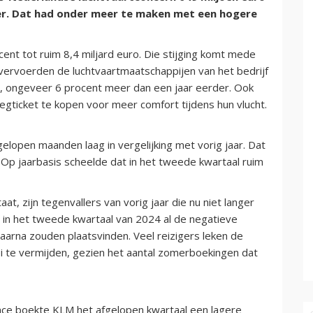
der. Dat had onder meer te maken met een hogere
nt tot ruim 8,4 miljard euro. Die stijging komt mede
 vervoerden de luchtvaartmaatschappijen van het bedrijf
n, ongeveer 6 procent meer dan een jaar eerder. Ook
ticket te kopen voor meer comfort tijdens hun vlucht.
elopen maanden laag in vergelijking met vorig jaar. Dat
. Op jaarbasis scheelde dat in het tweede kwartaal ruim
t, zijn tegenvallers van vorig jaar die nu niet langer
e in het tweede kwartaal van 2024 al de negatieve
daarna zouden plaatsvinden. Veel reizigers leken de
 te vermijden, gezien het aantal zomerboekingen dat
ance boekte KLM het afgelopen kwartaal een lagere