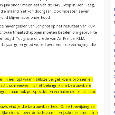
 in juni onder meer last van de NAVO-top in Den Haag,
ol die maand niet kon doorgaan. Ook moesten zeven
rond blijven voor onderhoud.
 de havengelden van Schiphol op het resultaat van KLM
 luchtvaartmaatschappijen moeten betalen om gebruik te
verhoogd. Tot grote onvrede van Air France-KLM.
dit jaar geen goed woord over voor de verhoging, die
r. In een tijd waarin talloze vergelijkbare bronnen en
acht schreeuwen, is het belangrijk om betrouwbare
ngen, maar ook perspectief en verhalen die er echt toe
ieuws vind je die betrouwbaarheid. Onze toewijding aan
ijke nieuws over de luchtvaart- en (zaken)reisindustrie