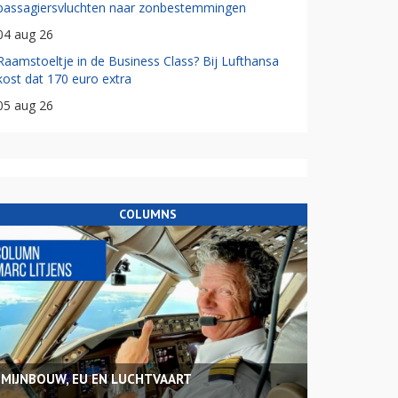
passagiersvluchten naar zonbestemmingen
04 aug 26
Raamstoeltje in de Business Class? Bij Lufthansa
kost dat 170 euro extra
05 aug 26
COLUMNS
MIJNBOUW, EU EN LUCHTVAART