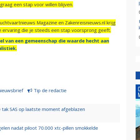
raag een stap voor willen blijven.
Luchtvaartnieuws Magazine en Zakenreisnieuws.nl krijg
e ervaring die je steeds een stap voorsprong geeft.
el van een gemeenschap die waarde hecht aan
listiek.
nieuwsbrief
Tip de redactie
 tak SAS op laatste moment afgeblazen
elen nadat piloot 70.000 xtc-pillen smokkelde