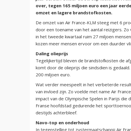
over, tegen 165 miljoen euro een jaar eer
omzet en lagere brandstofkosten.
De omzet van Air France-KLM steeg met 6 proce
door een toename van het aantal reizigers. Zo
in het tweede kwartaal ruim 27 miljoen mense
kozen meer mensen ervoor om een duurder vlieg
Daling olieprijs
Tegelijkertijd bleven de brandstofkosten de afg
komt door de olieprijs die sindsdien is gedaald
200 miljoen euro.
Wat verder meespeelt in het verbeterde resultaa
van invloed zijn. Zo voelde met name Air Franc
impact van de Olympische Spelen in Parijs die 
Franse hoofdstad gedurende het sporttoernooi
destijds achterbleef.
Navo-top en onderhoud
In tegenstelling tot zustermaatschappij Air Fr