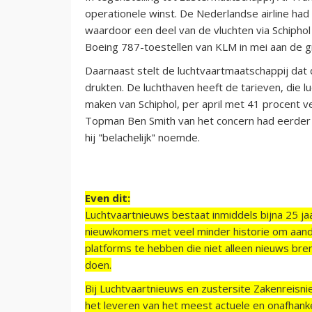
operationele winst. De Nederlandse airline had
waardoor een deel van de vluchten via Schiph
Boeing 787-toestellen van KLM in mei aan de g
Daarnaast stelt de luchtvaartmaatschappij dat
drukten. De luchthaven heeft de tarieven, die
maken van Schiphol, per april met 41 procent 
Topman Ben Smith van het concern had eerder 
hij "belachelijk" noemde.
Even dit:
Luchtvaartnieuws bestaat inmiddels bijna 25 jaa
nieuwkomers met veel minder historie om aand
platforms te hebben die niet alleen nieuws bre
doen.
Bij Luchtvaartnieuws en zustersite Zakenreisn
het leveren van het meest actuele en onafhankel