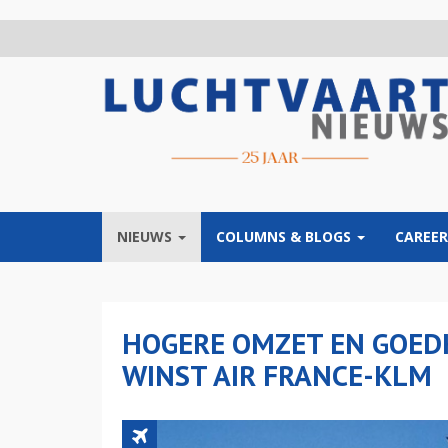
Overslaan
en
naar
de
inhoud
gaan
NIEUWS
COLUMNS & BLOGS
CAREER
HOGERE OMZET EN GOE
WINST AIR FRANCE-KLM