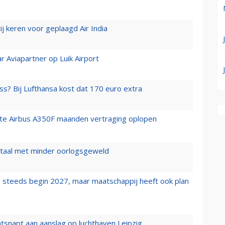
j keren voor geplaagd Air India
r Aviapartner op Luik Airport
ss? Bij Lufthansa kost dat 170 euro extra
rste Airbus A350F maanden vertraging oplopen
wartaal met minder oorlogsgeweld
 steeds begin 2027, maar maatschappij heeft ook plan
tsnapt aan aanslag op luchthaven Leipzig