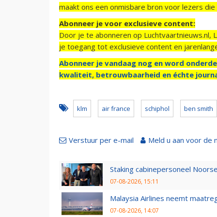
maakt ons een onmisbare bron voor lezers die g
Abonneer je voor exclusieve content:
Door je te abonneren op Luchtvaartnieuws.nl, 
je toegang tot exclusieve content en jarenlang
Abonneer je vandaag nog en word onderde
kwaliteit, betrouwbaarheid en échte journa
klm
air france
schiphol
ben smith
Verstuur per e-mail
Meld u aan voor de 
Staking cabinepersoneel Noorse
07-08-2026, 15:11
Malaysia Airlines neemt maatreg
07-08-2026, 14:07