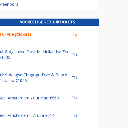
Meer polls
VOORDELIGE RETOURTICKETS
TUI vliegtickets
TUI
Jul: 8-dg cruise Oost Middellandse Zee
TUI
€1235
Jul: 9-daagse Chogogo Dive & Beach
TUI
Curacao €1056
Sep: Amsterdam - Curacao €569
TUI
Sep: Amsterdam - Aruba €614
TUI