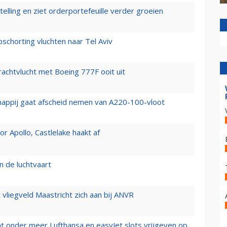
elling en ziet orderportefeuille verder groeien
chorting vluchten naar Tel Aviv
vrachtvlucht met Boeing 777F ooit uit
happij gaat afscheid nemen van A220-100-vloot
 Apollo, Castlelake haakt af
n de luchtvaart
t vliegveld Maastricht zich aan bij ANVR
t onder meer Lufthansa en easyJet slots vrijgeven op