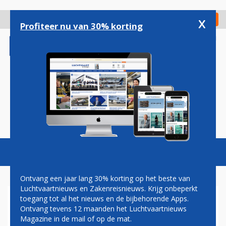
Overslaan
en
x
Digitaal Magazine
Registreer
Check in
naar
Profiteer nu van 30% korting
de
inhoud
gaan
Magazine
Podcasts
Vacatures
Toggl
naviga
Ontvang een jaar lang 30% korting op het beste van
Luchtvaartnieuws en Zakenreisnieuws. Krijg onbeperkt
toegang tot al het nieuws en de bijbehorende Apps.
LUFTHANSA CARGO
Ontvang tevens 12 maanden het Luchtvaartnieuws
PROFITEERT VAN INGELIJFDE
Magazine in de mail of op de mat.