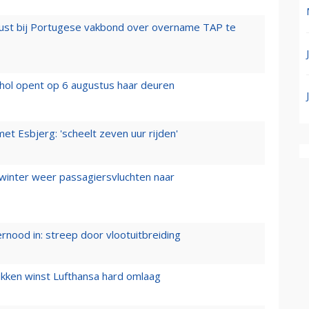
rust bij Portugese vakbond over overname TAP te
hol opent op 6 augustus haar deuren
t Esbjerg: 'scheelt zeven uur rijden'
 winter weer passagiersvluchten naar
ernood in: streep door vlootuitbreiding
ukken winst Lufthansa hard omlaag