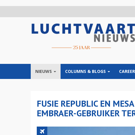
Overslaan
en
naar
de
inhoud
gaan
NIEUWS
COLUMNS & BLOGS
CAREER
FUSIE REPUBLIC EN MES
EMBRAER-GEBRUIKER TE