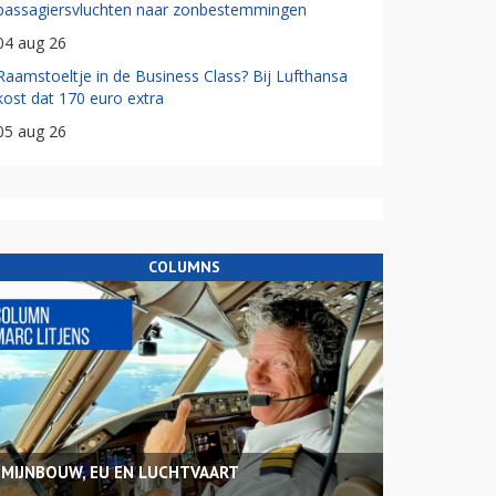
passagiersvluchten naar zonbestemmingen
04 aug 26
Raamstoeltje in de Business Class? Bij Lufthansa
kost dat 170 euro extra
05 aug 26
COLUMNS
MIJNBOUW, EU EN LUCHTVAART