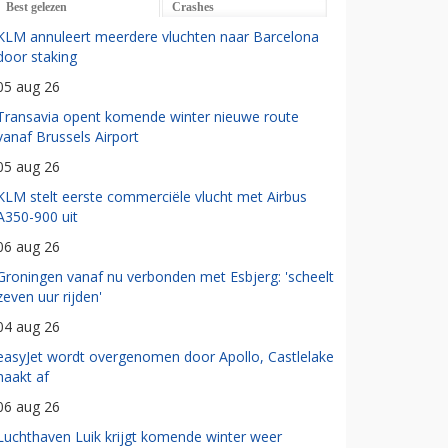
Best gelezen
Crashes
KLM annuleert meerdere vluchten naar Barcelona
door staking
05 aug 26
Transavia opent komende winter nieuwe route
vanaf Brussels Airport
05 aug 26
KLM stelt eerste commerciële vlucht met Airbus
A350-900 uit
06 aug 26
Groningen vanaf nu verbonden met Esbjerg: 'scheelt
zeven uur rijden'
04 aug 26
easyJet wordt overgenomen door Apollo, Castlelake
haakt af
06 aug 26
Luchthaven Luik krijgt komende winter weer