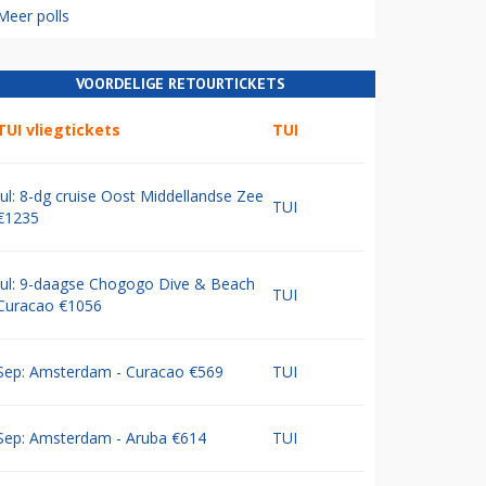
Meer polls
VOORDELIGE RETOURTICKETS
TUI vliegtickets
TUI
Jul: 8-dg cruise Oost Middellandse Zee
TUI
€1235
Jul: 9-daagse Chogogo Dive & Beach
TUI
Curacao €1056
Sep: Amsterdam - Curacao €569
TUI
Sep: Amsterdam - Aruba €614
TUI