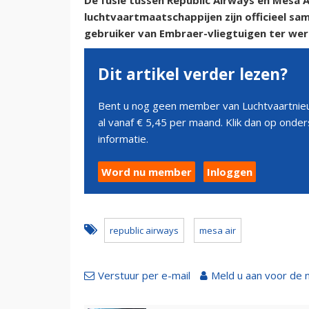
De fusie tussen Republic Airways en Mesa 
luchtvaartmaatschappijen zijn officieel sa
gebruiker van Embraer-vliegtuigen ter were
Dit artikel verder lezen?
Bent u nog geen member van Luchtvaartnieu
al vanaf € 5,45 per maand. Klik dan op ond
informatie.
Word nu member
Inloggen
republic airways
mesa air
Verstuur per e-mail
Meld u aan voor de 