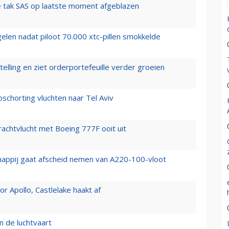
 tak SAS op laatste moment afgeblazen
elen nadat piloot 70.000 xtc-pillen smokkelde
elling en ziet orderportefeuille verder groeien
chorting vluchten naar Tel Aviv
vrachtvlucht met Boeing 777F ooit uit
happij gaat afscheid nemen van A220-100-vloot
 Apollo, Castlelake haakt af
n de luchtvaart