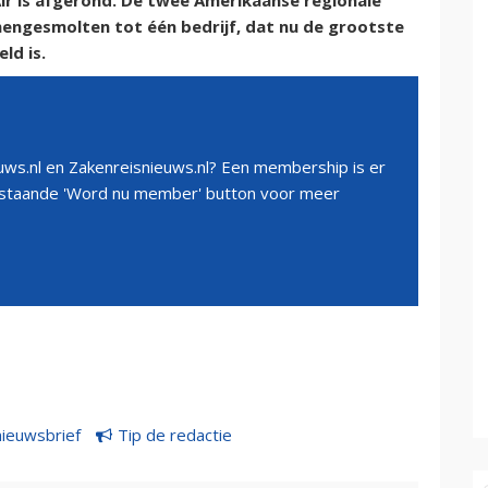
Air is afgerond. De twee Amerikaanse regionale
mengesmolten tot één bedrijf, dat nu de grootste
ld is.
ws.nl en Zakenreisnieuws.nl? Een membership is er
erstaande 'Word nu member' button voor meer
nieuwsbrief
Tip de redactie