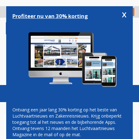
Overslaan
en
x
Digitaal Magazine
Registreer
Check in
naar
Profiteer nu van 30% korting
de
inhoud
gaan
Magazine
Podcasts
Vacatures
Toggl
naviga
Ontvang een jaar lang 30% korting op het beste van
Luchtvaartnieuws en Zakenreisnieuws. Krijg onbeperkt
toegang tot al het nieuws en de bijbehorende Apps.
DEFENSIE ZET WAPENS IN
Ontvang tevens 12 maanden het Luchtvaartnieuws
TEGEN DRONES BOVEN
Magazine in de mail of op de mat.