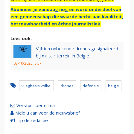
Abonneer je vandaag nog en word onderdeel van
een gemeenschap die waarde hecht aan kwaliteit,
betrouwbaarheid en échte journalistiek.
Lees ook:
Vijftien onbekende drones gesignaleerd
bij militair terrein in België
03-10-2025, 8:57
vliegbasis volkel
drones
defensie
belgie
Verstuur per e-mail
Meld u aan voor de nieuwsbrief
Tip de redactie