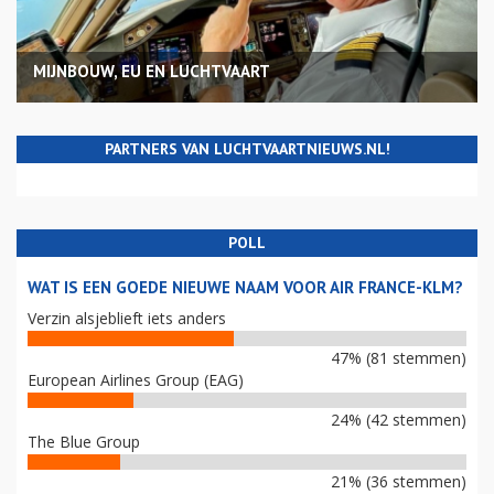
MIJNBOUW, EU EN LUCHTVAART
PARTNERS VAN LUCHTVAARTNIEUWS.NL!
POLL
WAT IS EEN GOEDE NIEUWE NAAM VOOR AIR FRANCE-KLM?
Verzin alsjeblieft iets anders
47% (81 stemmen)
European Airlines Group (EAG)
24% (42 stemmen)
The Blue Group
21% (36 stemmen)