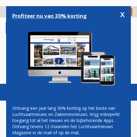
Overslaan
en
x
Digitaal Magazine
Registreer
Check in
naar
Profiteer nu van 30% korting
de
inhoud
gaan
Magazine
Podcasts
Vacatures
Toggl
naviga
Ontvang een jaar lang 30% korting op het beste van
Luchtvaartnieuws en Zakenreisnieuws. Krijg onbeperkt
toegang tot al het nieuws en de bijbehorende Apps.
DRONES
Ontvang tevens 12 maanden het Luchtvaartnieuws
Magazine in de mail of op de mat.