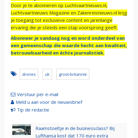
Door je te abonneren op Luchtvaartnieuws.nl,
Luchtvaartnieuws Magazine en Zakenreisnieuws.nl krijg
je toegang tot exclusieve content en jarenlange
ervaring die je steeds een stap voorsprong geeft.
Abonneer je vandaag nog en word onderdeel van
een gemeenschap die waarde hecht aan kwaliteit,
betrouwbaarheid en échte journalistiek.
drones
uk
groot-britannië
Verstuur per e-mail
Meld u aan voor de nieuwsbrief
Tip de redactie
Raamstoeltje in de businessclass? Bij
Lufthansa kost dat 170 euro extra