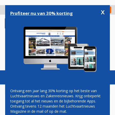
Overslaan
en
x
Digitaal Magazine
Registreer
Check in
naar
Profiteer nu van 30% korting
de
inhoud
gaan
Magazine
Podcasts
Vacatures
Toggl
naviga
Ontvang een jaar lang 30% korting op het beste van
Luchtvaartnieuws en Zakenreisnieuws. Krijg onbeperkt
toegang tot al het nieuws en de bijbehorende Apps.
BRITSE LEGER MAG
Ontvang tevens 12 maanden het Luchtvaartnieuws
ONBEKENDE DRONES NU UIT
Magazine in de mail of op de mat.