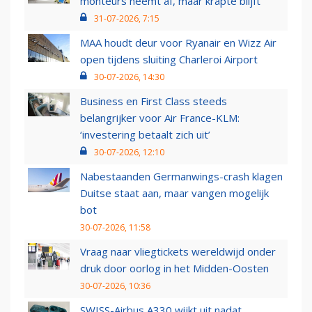
monteurs neemt af, maar krapte blijft
31-07-2026, 7:15
MAA houdt deur voor Ryanair en Wizz Air
open tijdens sluiting Charleroi Airport
30-07-2026, 14:30
Business en First Class steeds
belangrijker voor Air France-KLM:
‘investering betaalt zich uit’
30-07-2026, 12:10
Nabestaanden Germanwings-crash klagen
Duitse staat aan, maar vangen mogelijk
bot
30-07-2026, 11:58
Vraag naar vliegtickets wereldwijd onder
druk door oorlog in het Midden-Oosten
30-07-2026, 10:36
SWISS-Airbus A330 wijkt uit nadat