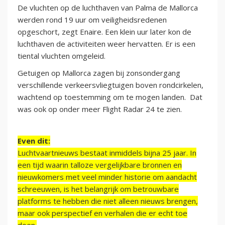
De vluchten op de luchthaven van Palma de Mallorca
werden rond 19 uur om veiligheidsredenen
opgeschort, zegt Enaire. Een klein uur later kon de
luchthaven de activiteiten weer hervatten. Er is een
tiental vluchten omgeleid.
Getuigen op Mallorca zagen bij zonsondergang
verschillende verkeersvliegtuigen boven rondcirkelen,
wachtend op toestemming om te mogen landen. Dat
was ook op onder meer Flight Radar 24 te zien.
Even dit:
Luchtvaartnieuws bestaat inmiddels bijna 25 jaar. In
een tijd waarin talloze vergelijkbare bronnen en
nieuwkomers met veel minder historie om aandacht
schreeuwen, is het belangrijk om betrouwbare
platforms te hebben die niet alleen nieuws brengen,
maar ook perspectief en verhalen die er echt toe