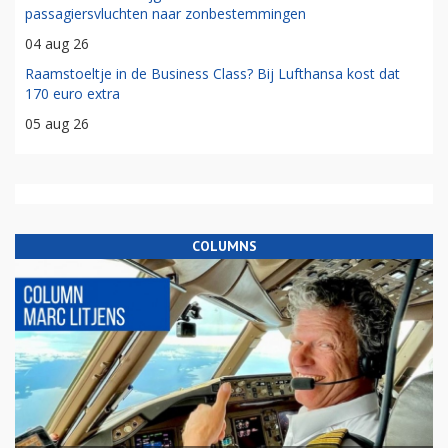
passagiersvluchten naar zonbestemmingen
04 aug 26
Raamstoeltje in de Business Class? Bij Lufthansa kost dat
170 euro extra
05 aug 26
COLUMNS