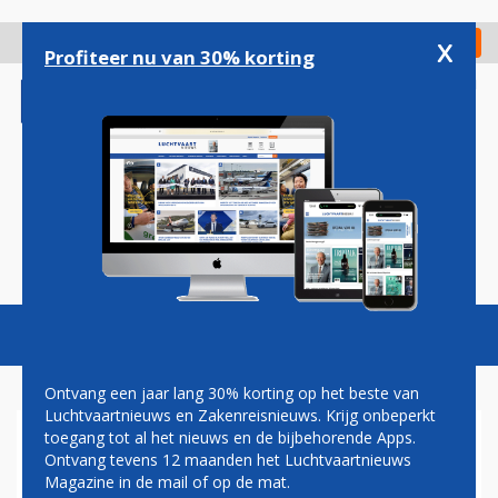
Overslaan
en
x
Digitaal Magazine
Registreer
Check in
naar
Profiteer nu van 30% korting
de
inhoud
gaan
Magazine
Podcasts
Vacatures
Toggl
naviga
Ontvang een jaar lang 30% korting op het beste van
Luchtvaartnieuws en Zakenreisnieuws. Krijg onbeperkt
toegang tot al het nieuws en de bijbehorende Apps.
VLIEGVELD MALLORCA
Ontvang tevens 12 maanden het Luchtvaartnieuws
ZONDAGAVOND TIJDELIJK
Magazine in de mail of op de mat.