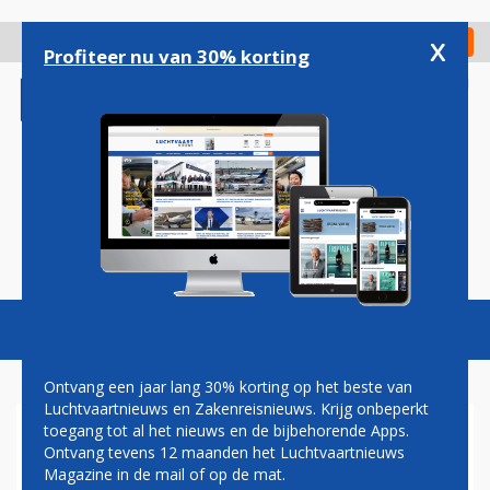
Overslaan
en
x
Digitaal Magazine
Registreer
Check in
naar
Profiteer nu van 30% korting
de
inhoud
gaan
Magazine
Podcasts
Vacatures
Toggl
naviga
Ontvang een jaar lang 30% korting op het beste van
Luchtvaartnieuws en Zakenreisnieuws. Krijg onbeperkt
toegang tot al het nieuws en de bijbehorende Apps.
JUSTITIE WIL DRONES UIT DE
Ontvang tevens 12 maanden het Luchtvaartnieuws
LUCHT KUNNEN HALEN
Magazine in de mail of op de mat.