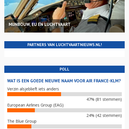
MIJNBOUW, EU EN LUCHTVAART
PARTNERS VAN LUCHTVAARTNIEUWS.NL!
POLL
WAT IS EEN GOEDE NIEUWE NAAM VOOR AIR FRANCE-KLM?
Verzin alsjeblieft iets anders
47% (81 stemmen)
European Airlines Group (EAG)
24% (42 stemmen)
The Blue Group