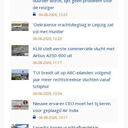
duurder wordt, lijkt geen probleem voor
de reiziger
06-08-2026, 12:22
'Oekraïense vrachtvliegtuig in Leipzig zat
vol met munitie'
06-08-2026, 12:20
KLM stelt eerste commerciële vlucht met
Airbus A350-900 uit
06-08-2026, 11:17
TUI breidt uit op ABC-eilanden: volgend
jaar meer rechtstreekse vluchten vanaf
Schiphol
06-08-2026, 10:24
Nieuwe ervaren CEO moet het tij keren
voor geplaagd Air India
06-08-2026, 10:17
Saoedi’s kopen vrachtafhandelaar