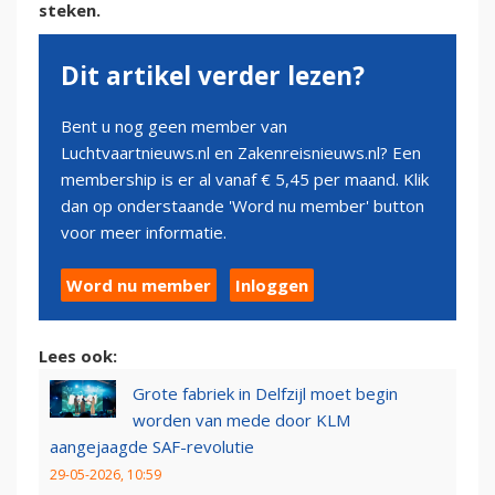
steken.
Dit artikel verder lezen?
Bent u nog geen member van
Luchtvaartnieuws.nl en Zakenreisnieuws.nl? Een
membership is er al vanaf € 5,45 per maand. Klik
dan op onderstaande 'Word nu member' button
voor meer informatie.
Word nu member
Inloggen
Lees ook:
Grote fabriek in Delfzijl moet begin
worden van mede door KLM
aangejaagde SAF-revolutie
29-05-2026, 10:59