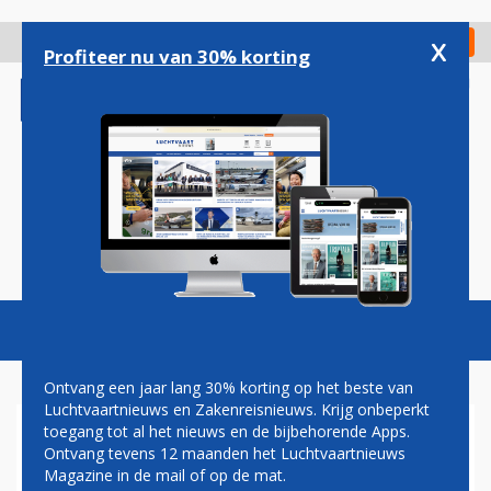
Overslaan
en
x
Digitaal Magazine
Registreer
Check in
naar
Profiteer nu van 30% korting
de
inhoud
gaan
Magazine
Podcasts
Vacatures
Toggl
naviga
Ontvang een jaar lang 30% korting op het beste van
Luchtvaartnieuws en Zakenreisnieuws. Krijg onbeperkt
toegang tot al het nieuws en de bijbehorende Apps.
'OVER VIER JAAR HEBBEN WE
Ontvang tevens 12 maanden het Luchtvaartnieuws
TE VEEL SAF'
Magazine in de mail of op de mat.