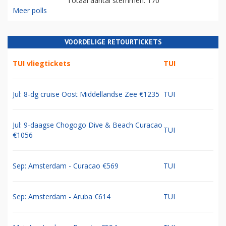
Totaal aantal stemmen: 170
Meer polls
VOORDELIGE RETOURTICKETS
TUI vliegtickets
TUI
Jul: 8-dg cruise Oost Middellandse Zee €1235
TUI
Jul: 9-daagse Chogogo Dive & Beach Curacao
TUI
€1056
Sep: Amsterdam - Curacao €569
TUI
Sep: Amsterdam - Aruba €614
TUI