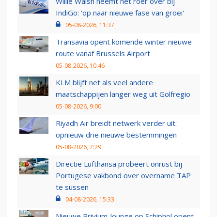
Willie Walsh neemt het roer over bij
IndiGo: 'op naar nieuwe fase van groei'
05-08-2026, 11:37
Transavia opent komende winter nieuwe
route vanaf Brussels Airport
05-08-2026, 10:46
KLM blijft net als veel andere
maatschappijen langer weg uit Golfregio
05-08-2026, 9:00
Riyadh Air breidt netwerk verder uit:
opnieuw drie nieuwe bestemmingen
05-08-2026, 7:29
Directie Lufthansa probeert onrust bij
Portugese vakbond over overname TAP
te sussen
04-08-2026, 15:33
Nieuwe Privium-lounge op Schiphol opent