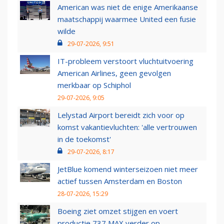
American was niet de enige Amerikaanse
maatschappij waarmee United een fusie
wilde
29-07-2026, 9:51
IT-probleem verstoort vluchtuitvoering
American Airlines, geen gevolgen
merkbaar op Schiphol
29-07-2026, 9:05
Lelystad Airport bereidt zich voor op
komst vakantievluchten: 'alle vertrouwen
in de toekomst'
29-07-2026, 8:17
JetBlue komend winterseizoen niet meer
actief tussen Amsterdam en Boston
28-07-2026, 15:29
Boeing ziet omzet stijgen en voert
productie 737 MAX verder op