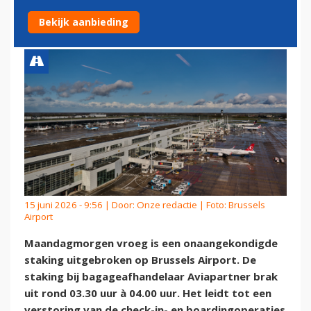
LUCHTHAVEN BRUSSEL
Bekijk aanbieding
15 juni 2026 - 9:56 | Door:
Onze redactie
| Foto: Brussels
Airport
Maandagmorgen vroeg is een onaangekondigde
staking uitgebroken op Brussels Airport. De
staking bij ba­gage­af­han­de­laar Aviapartner brak
uit rond 03.30 uur à 04.00 uur. Het leidt tot een
verstoring van de check-in- en boardingoperaties