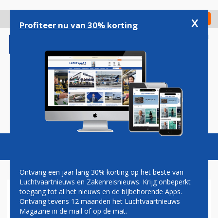
Overslaan
en
x
Digitaal Magazine
Registreer
Check in
naar
Profiteer nu van 30% korting
de
inhoud
gaan
Magazine
Podcasts
Vacatures
Toggl
naviga
Ontvang een jaar lang 30% korting op het beste van
Luchtvaartnieuws en Zakenreisnieuws. Krijg onbeperkt
toegang tot al het nieuws en de bijbehorende Apps.
WILDE STAKING
Ontvang tevens 12 maanden het Luchtvaartnieuws
BAGAGEMEDEWERKERS OP
Magazine in de mail of op de mat.