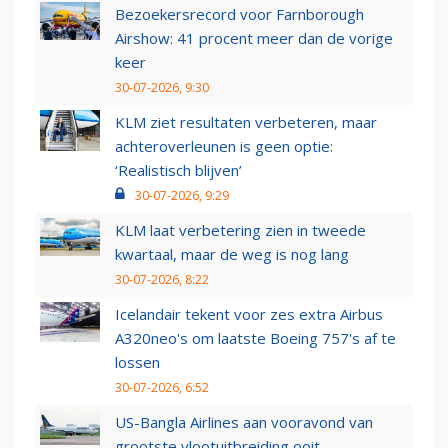
Bezoekersrecord voor Farnborough
Airshow: 41 procent meer dan de vorige
keer
30-07-2026, 9:30
KLM ziet resultaten verbeteren, maar
achteroverleunen is geen optie:
‘Realistisch blijven’
30-07-2026, 9:29
KLM laat verbetering zien in tweede
kwartaal, maar de weg is nog lang
30-07-2026, 8:22
Icelandair tekent voor zes extra Airbus
A320neo's om laatste Boeing 757's af te
lossen
30-07-2026, 6:52
US-Bangla Airlines aan vooravond van
grootste vlootuitbreiding ooit