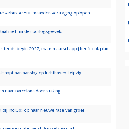
rste Airbus A350F maanden vertraging oplopen
wartaal met minder oorlogsgeweld
 steeds begin 2027, maar maatschappij heeft ook plan
tsnapt aan aanslag op luchthaven Leipzig
n naar Barcelona door staking
 bij IndiGo: 'op naar nieuwe fase van groei'
 nieuwe route vanaf Brussels Airport