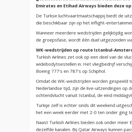
Emirates en Etihad Airways bieden deze op
De Turkse luchtvaartmaatschappij biedt de uit
die beschikbaar zijn op het inflight-entertainm
Wanneer meerdere wedstrijden gelijktijdig wo
de groepsfase, wordt één duel uitgezonden via
WK-wedstrijden op route Istanbul-Amste
Turkish Airlines zet ook op een deel van de vl
widebodytoestellen in. Het vliegbedrijf versch
Boeing 777's en 787’s op Schiphol.
Omdat de WK-wedstrijden worden gespeeld tus
Nederlandse tijd, zijn de live-uitzendingen o
ochtendvlucht vanuit Istanbul, de eind middagvl
Turkije zelf is echter sinds dit weekend uitge
het een week eerder met 2-0 ten onder ging te
Naast Turkish Airlines bieden ook onder meer E
dezelfde kanalen. Bij Qatar Airways kunnen pass