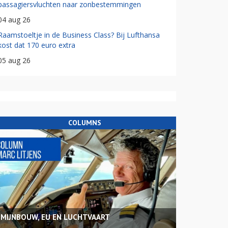
passagiersvluchten naar zonbestemmingen
04 aug 26
Raamstoeltje in de Business Class? Bij Lufthansa
kost dat 170 euro extra
05 aug 26
COLUMNS
MIJNBOUW, EU EN LUCHTVAART