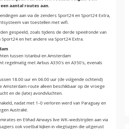
 een aantal routes aan.
zendingen aan via de zenders Sport24 en Sport24 Extra,
entsysteem van toestellen met wifi.
rden gespeeld, zoals tijdens de derde speelronde van
 Sport24 en het andere via Sport24 Extra.
rdam
uchten tussen Istanbul en Amsterdam
ijnt regelmatig met Airbus A330's en A350's, evenals
sen 18.00 uur en 06.00 uur (de volgende ochtend)
p de Amsterdam-route alleen beschikbaar op de vroege
ucht en de (late) avondvluchten.
schakeld, nadat met 1-0 verloren werd van Paraguay en
gen Australië.
mirates en Etihad Airways live WK-wedstrijden aan via
agiers ook voetbal kijken in vliegtuigen die uitgerust