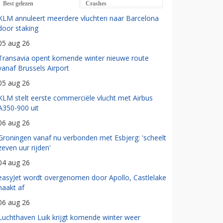
Best gelezen
Crashes
KLM annuleert meerdere vluchten naar Barcelona
door staking
05 aug 26
Transavia opent komende winter nieuwe route
vanaf Brussels Airport
05 aug 26
KLM stelt eerste commerciële vlucht met Airbus
A350-900 uit
06 aug 26
Groningen vanaf nu verbonden met Esbjerg: 'scheelt
zeven uur rijden'
04 aug 26
easyJet wordt overgenomen door Apollo, Castlelake
haakt af
06 aug 26
Luchthaven Luik krijgt komende winter weer