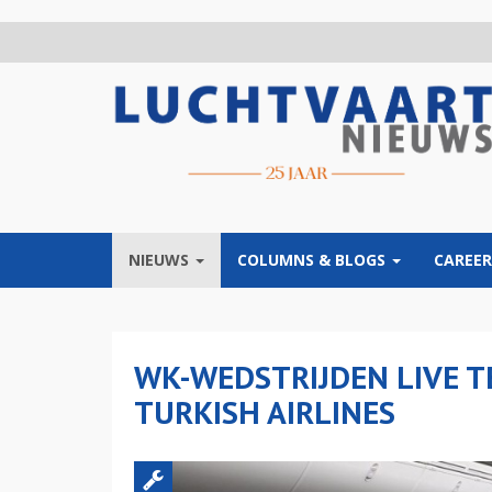
Overslaan
en
naar
de
inhoud
gaan
NIEUWS
COLUMNS & BLOGS
CAREER
WK-WEDSTRIJDEN LIVE T
TURKISH AIRLINES