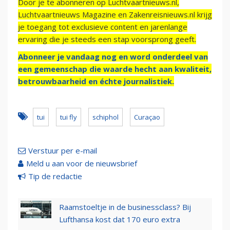
Door je te abonneren op Luchtvaartnieuws.nl,
Luchtvaartnieuws Magazine en Zakenreisnieuws.nl krijg
je toegang tot exclusieve content en jarenlange
ervaring die je steeds een stap voorsprong geeft.
Abonneer je vandaag nog en word onderdeel van
een gemeenschap die waarde hecht aan kwaliteit,
betrouwbaarheid en échte journalistiek.
tui
tui fly
schiphol
Curaçao
Verstuur per e-mail
Meld u aan voor de nieuwsbrief
Tip de redactie
Raamstoeltje in de businessclass? Bij
Lufthansa kost dat 170 euro extra