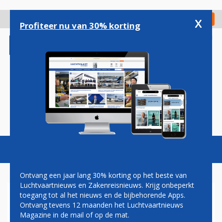
Overslaan
en
x
Digitaal Magazine
Registreer
Check in
naar
Profiteer nu van 30% korting
de
inhoud
gaan
Magazine
Podcasts
Vacatures
Toggl
naviga
Ontvang een jaar lang 30% korting op het beste van
Luchtvaartnieuws en Zakenreisnieuws. Krijg onbeperkt
toegang tot al het nieuws en de bijbehorende Apps.
TUI FLY KOMENDE WINTER
Ontvang tevens 12 maanden het Luchtvaartnieuws
TOT WEL DRIE KEER PER DAG
Magazine in de mail of op de mat.