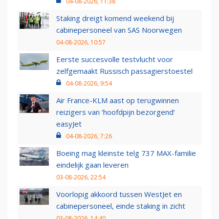
04-08-2026, 11:38
Staking dreigt komend weekend bij
cabinepersoneel van SAS Noorwegen
04-08-2026, 10:57
Eerste succesvolle testvlucht voor
zelfgemaakt Russisch passagierstoestel
04-08-2026, 9:54
Air France-KLM aast op terugwinnen
reizigers van ‘hoofdpijn bezorgend’
easyJet
04-08-2026, 7:26
Boeing mag kleinste telg 737 MAX-familie
eindelijk gaan leveren
03-08-2026, 22:54
Voorlopig akkoord tussen WestJet en
cabinepersoneel, einde staking in zicht
03-08-2026, 14:40