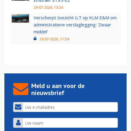
Embraer E195-E2
29-07-2026, 13:34
Verscherpt toezicht ILT op KLM E&M om
administratieve verslaglegging: ‘Zwaar
middel’
29-07-2026, 11:54
Meld u aan voor de
nieuwsbrief