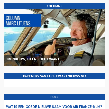
COLUMNS
MIJNBOUW, EU EN LUCHTVAART
PARTNERS VAN LUCHTVAARTNIEUWS.NL!
POLL
WAT IS EEN GOEDE NIEUWE NAAM VOOR AIR FRANCE-KLM?