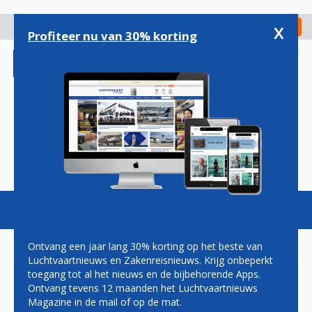
Overslaan
en
x
Digitaal Magazine
Registreer
Check in
naar
Profiteer nu van 30% korting
de
inhoud
gaan
Magazine
Podcasts
Vacatures
Toggl
naviga
Ontvang een jaar lang 30% korting op het beste van
Luchtvaartnieuws en Zakenreisnieuws. Krijg onbeperkt
toegang tot al het nieuws en de bijbehorende Apps.
DELTA WIL MET AANPASSING
Ontvang tevens 12 maanden het Luchtvaartnieuws
AAN ACHTERZIJDE BOEING
Magazine in de mail of op de mat.