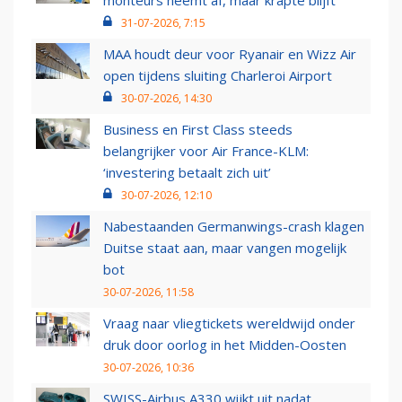
monteurs neemt af, maar krapte blijft
31-07-2026, 7:15
MAA houdt deur voor Ryanair en Wizz Air
open tijdens sluiting Charleroi Airport
30-07-2026, 14:30
Business en First Class steeds
belangrijker voor Air France-KLM:
‘investering betaalt zich uit’
30-07-2026, 12:10
Nabestaanden Germanwings-crash klagen
Duitse staat aan, maar vangen mogelijk
bot
30-07-2026, 11:58
Vraag naar vliegtickets wereldwijd onder
druk door oorlog in het Midden-Oosten
30-07-2026, 10:36
SWISS-Airbus A330 wijkt uit nadat