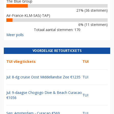
The Blue Group
21% (36 stemmen)
Air-France-KLM-SAS(-TAP)
6% (11 stemmen)
Totaal aantal stemmen: 170
Meer polls
VOORDELIGE RETOURTICKETS
TUI vliegtickets
TUI
Jul: 8-dg cruise Oost Middellandse Zee €1235
TUI
Jul: 9-daagse Chogogo Dive & Beach Curacao
TUI
€1056
Sep: Amsterdam - Curacao €569
TUI