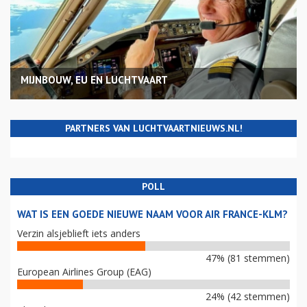
MIJNBOUW, EU EN LUCHTVAART
PARTNERS VAN LUCHTVAARTNIEUWS.NL!
POLL
WAT IS EEN GOEDE NIEUWE NAAM VOOR AIR FRANCE-KLM?
Verzin alsjeblieft iets anders
47% (81 stemmen)
European Airlines Group (EAG)
24% (42 stemmen)