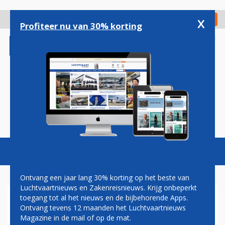
Overslaan
en
x
Digitaal Magazine
Registreer
Check in
naar
Profiteer nu van 30% korting
de
inhoud
gaan
Magazine
Podcasts
Vacatures
Toggl
naviga
Ontvang een jaar lang 30% korting op het beste van
Luchtvaartnieuws en Zakenreisnieuws. Krijg onbeperkt
toegang tot al het nieuws en de bijbehorende Apps.
PRIJSVECHTER NORWEGIAN
Ontvang tevens 12 maanden het Luchtvaartnieuws
NEEMT MOEDERBEDRIJF
Magazine in de mail of op de mat.