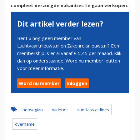
compleet verzorgde vakanties te gaan verkopen.
Dit artikel verder lezen?
Bent u nog geen member van
Luchtvaartnieuws.nl en Zakenreisnieuws.nl? Een
membership is er al vanaf € 5,45 per maand. Klik
dan op onderstaande 'Word nu member' button
voor meer informatie.
Word nu member
Inloggen
norwegian
widerøe
sunclass airlines
overname