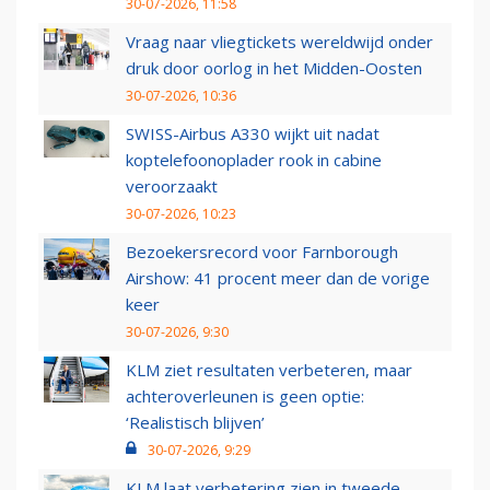
30-07-2026, 11:58
Vraag naar vliegtickets wereldwijd onder
druk door oorlog in het Midden-Oosten
30-07-2026, 10:36
SWISS-Airbus A330 wijkt uit nadat
koptelefoonoplader rook in cabine
veroorzaakt
30-07-2026, 10:23
Bezoekersrecord voor Farnborough
Airshow: 41 procent meer dan de vorige
keer
30-07-2026, 9:30
KLM ziet resultaten verbeteren, maar
achteroverleunen is geen optie:
‘Realistisch blijven’
30-07-2026, 9:29
KLM laat verbetering zien in tweede