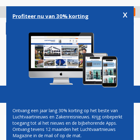
Overslaan
en
x
Digitaal Magazine
Registreer
Check in
naar
Profiteer nu van 30% korting
de
inhoud
gaan
Magazine
Podcasts
Vacatures
Toggl
naviga
Ontvang een jaar lang 30% korting op het beste van
Luchtvaartnieuws en Zakenreisnieuws. Krijg onbeperkt
toegang tot al het nieuws en de bijbehorende Apps.
VIER VOORMALIGE AIRBUS
Ontvang tevens 12 maanden het Luchtvaartnieuws
A220’S VAN EGYPTAIR NA
Magazine in de mail of op de mat.