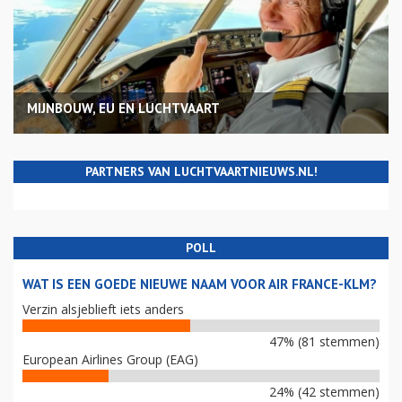
MIJNBOUW, EU EN LUCHTVAART
PARTNERS VAN LUCHTVAARTNIEUWS.NL!
POLL
WAT IS EEN GOEDE NIEUWE NAAM VOOR AIR FRANCE-KLM?
Verzin alsjeblieft iets anders
47% (81 stemmen)
European Airlines Group (EAG)
24% (42 stemmen)