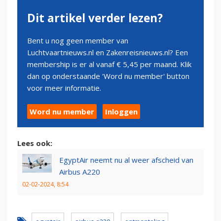
Dit artikel verder lezen?
Bent u nog geen member van
Luchtvaartnieuws.nl en Zakenreisnieuws.nl? Een
membership is er al vanaf € 5,45 per maand. Klik
dan op onderstaande 'Word nu member' button
voor meer informatie.
Word nu member
Inloggen
Lees ook:
EgyptAir neemt nu al weer afscheid van
Airbus A220
02-02-2024, 8:54