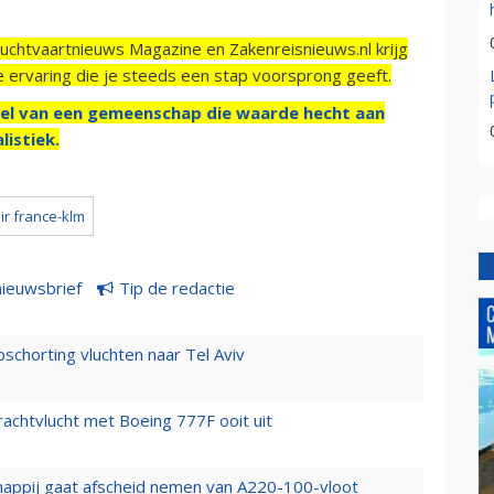
Luchtvaartnieuws Magazine en Zakenreisnieuws.nl krijg
e ervaring die je steeds een stap voorsprong geeft.
el van een gemeenschap die waarde hecht aan
listiek.
ir france-klm
nieuwsbrief
Tip de redactie
chorting vluchten naar Tel Aviv
vrachtvlucht met Boeing 777F ooit uit
happij gaat afscheid nemen van A220-100-vloot