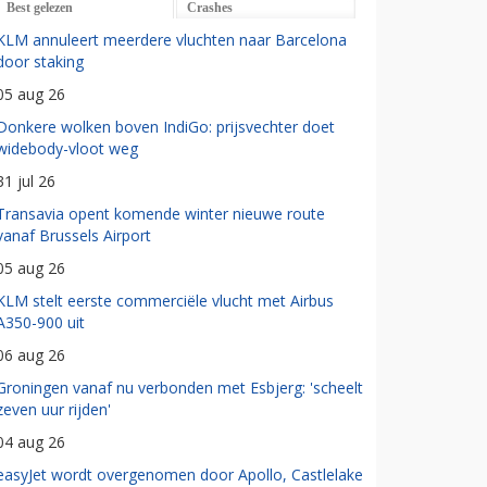
Best gelezen
Crashes
KLM annuleert meerdere vluchten naar Barcelona
door staking
05 aug 26
Donkere wolken boven IndiGo: prijsvechter doet
widebody-vloot weg
31 jul 26
Transavia opent komende winter nieuwe route
vanaf Brussels Airport
05 aug 26
KLM stelt eerste commerciële vlucht met Airbus
A350-900 uit
06 aug 26
Groningen vanaf nu verbonden met Esbjerg: 'scheelt
zeven uur rijden'
04 aug 26
easyJet wordt overgenomen door Apollo, Castlelake