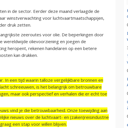
sten in de sector. Eerder deze maand verlaagde de
 haar winstverwachting voor luchtvaartmaatschappijen,
der druk zetten.
langrijkste zeeroutes voor olie. De beperkingen door
de wereldwijde olievoorziening en joegen de
ting heropent, rekenen handelaren op een betere
 kosten kan drukken.
r. In een tijd waarin talloze vergelijkbare bronnen en
acht schreeuwen, is het belangrijk om betrouwbare
ngen, maar ook perspectief en verhalen die er echt toe
ieuws vind je die betrouwbaarheid. Onze toewijding aan
ijke nieuws over de luchtvaart- en (zaken)reisindustrie
raag een stap voor willen blijven.