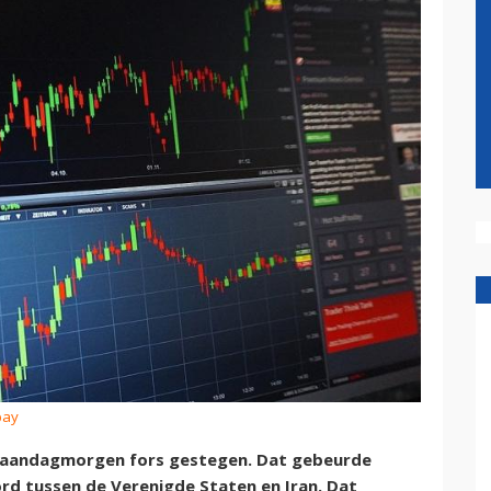
bay
 maandagmorgen fors gestegen. Dat gebeurde
rd tussen de Verenigde Staten en Iran. Dat