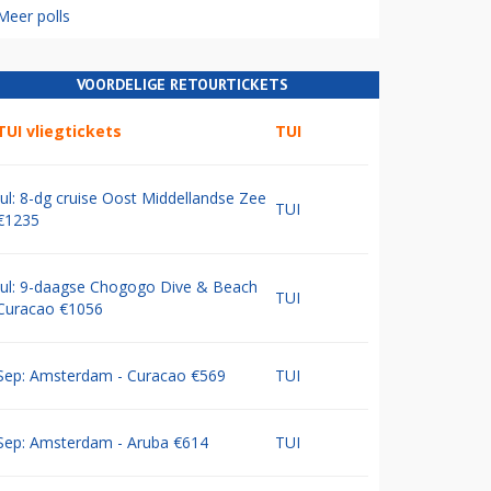
Meer polls
VOORDELIGE RETOURTICKETS
TUI vliegtickets
TUI
Jul: 8-dg cruise Oost Middellandse Zee
TUI
€1235
Jul: 9-daagse Chogogo Dive & Beach
TUI
Curacao €1056
Sep: Amsterdam - Curacao €569
TUI
Sep: Amsterdam - Aruba €614
TUI