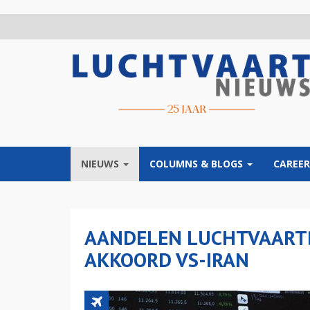
Overslaan
en
naar
de
inhoud
gaan
NIEUWS
COLUMNS & BLOGS
CAREER
AANDELEN LUCHTVAART
AKKOORD VS-IRAN