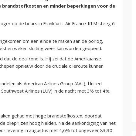
e brandstofkosten en minder beperkingen voor de
ger op de beurs in Frankfurt. Air France-KLM steeg 6
ngekomen om een einde te maken aan de oorlog,
estien weken sluiting weer kan worden geopend.
at de deal rond is. Hij zei dat de Amerikaanse
hepen opnieuw door de cruciale olieroute kunnen
ndelen als American Airlines Group (AAL), United
en Southwest Airlines (LUV) in de nacht met 3% tot 4%,
maken gehad met hoge brandstofkosten, doordat
e olieprijzen hoog hielden. Na de aankondiging van het
oor levering in augustus met 4,6% tot ongeveer 83,30