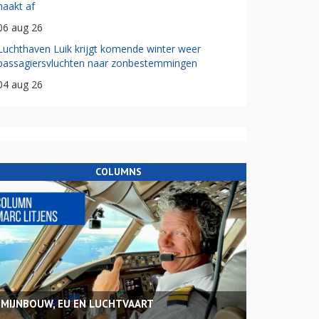
haakt af
06 aug 26
Luchthaven Luik krijgt komende winter weer
passagiersvluchten naar zonbestemmingen
04 aug 26
COLUMNS
MIJNBOUW, EU EN LUCHTVAART