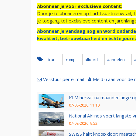
Abonneer je voor exclusieve content:
Door je te abonneren op Luchtvaartnieuws.nl, 
je toegang tot exclusieve content en jarenlang
Abonneer je vandaag nog en word onderde
kwaliteit, betrouwbaarheid en échte journa
iran
trump
alloord
aandelen
a
Verstuur per e-mail
Meld u aan voor de 
KLM hervat na maandenlange ops
07-08-2026, 11:10
National Airlines voert langste 
07-08-2026, 9:52
SWISS hakt knoop door: maatsc