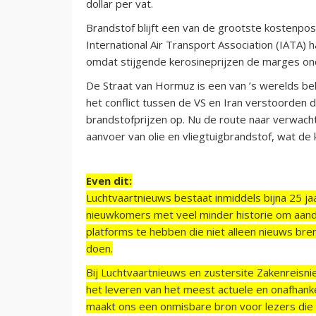
dollar per vat.
Brandstof blijft een van de grootste kostenpo
International Air Transport Association (IATA)
omdat stijgende kerosineprijzen de marges on
De Straat van Hormuz is een van ’s werelds be
het conflict tussen de VS en Iran verstoorden 
brandstofprijzen op. Nu de route naar verwach
aanvoer van olie en vliegtuigbrandstof, wat de
Even dit:
Luchtvaartnieuws bestaat inmiddels bijna 25 jaa
nieuwkomers met veel minder historie om aand
platforms te hebben die niet alleen nieuws bre
doen.
Bij Luchtvaartnieuws en zustersite Zakenreisn
het leveren van het meest actuele en onafhankel
maakt ons een onmisbare bron voor lezers die g