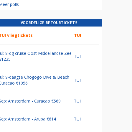
Meer polls
VOORDELIGE RETOURTICKETS
TUI vliegtickets
TUI
Jul: 8-dg cruise Oost Middellandse Zee
TUI
€1235
Jul: 9-daagse Chogogo Dive & Beach
TUI
Curacao €1056
Sep: Amsterdam - Curacao €569
TUI
Sep: Amsterdam - Aruba €614
TUI