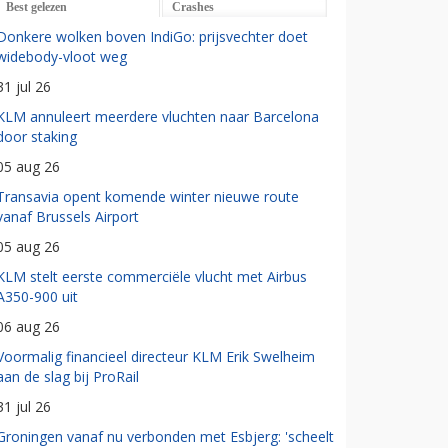
Best gelezen
Crashes
Donkere wolken boven IndiGo: prijsvechter doet
widebody-vloot weg
31 jul 26
KLM annuleert meerdere vluchten naar Barcelona
door staking
05 aug 26
Transavia opent komende winter nieuwe route
vanaf Brussels Airport
05 aug 26
KLM stelt eerste commerciële vlucht met Airbus
A350-900 uit
06 aug 26
Voormalig financieel directeur KLM Erik Swelheim
aan de slag bij ProRail
31 jul 26
Groningen vanaf nu verbonden met Esbjerg: 'scheelt