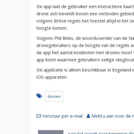
De app laat de gebruiker een interactieve ka
drone zich bevindt boven een verboden gebied,
volgens Britse regels het toestel altijd in he
hoogte komen.
Volgens Phil Binks, de woordvoerder van de Natio
dronegebruikers op de hoogte van de regels en 
de app het aantal incidenten met drones moet v
app komt waarmee gebruikers veilige vlieglocat
De applicatie is alleen beschikbaar in Engelan
iOS-apparaten.
drones
Verstuur per e-mail
Meld u aan voor de 
easyJet wordt overgenomen door