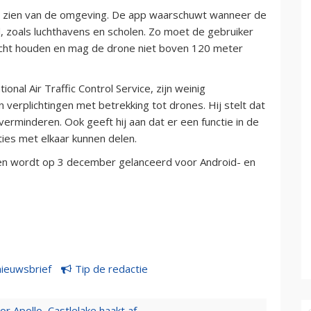
art zien van de omgeving. De app waarschuwt wanneer de
 zoals luchthavens en scholen. Zo moet de gebruiker
t zicht houden en mag de drone niet boven 120 meter
nal Air Traffic Control Service, zijn weinig
verplichtingen met betrekking tot drones. Hij stelt dat
erminderen. Ook geeft hij aan dat er een functie in de
ies met elkaar kunnen delen.
d en wordt op 3 december gelanceerd voor Android- en
nieuwsbrief
Tip de redactie
 Apollo, Castlelake haakt af