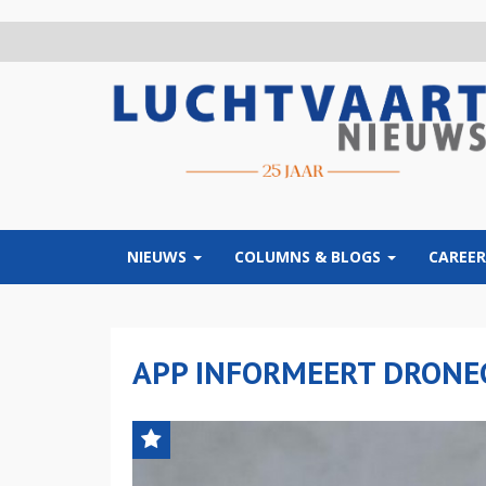
Overslaan
en
naar
de
inhoud
gaan
NIEUWS
COLUMNS & BLOGS
CAREER
APP INFORMEERT DRONE