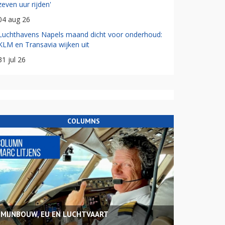
zeven uur rijden'
04 aug 26
Luchthavens Napels maand dicht voor onderhoud:
KLM en Transavia wijken uit
31 jul 26
COLUMNS
MIJNBOUW, EU EN LUCHTVAART