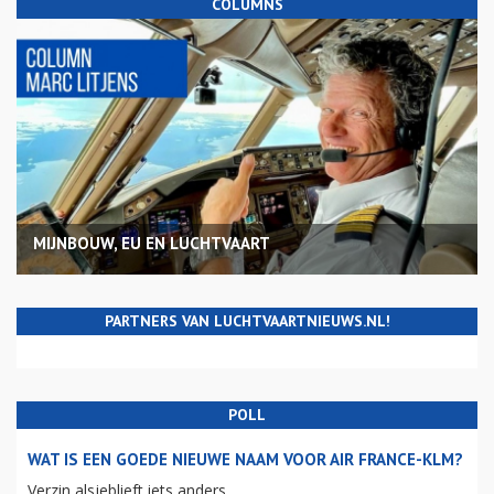
COLUMNS
MIJNBOUW, EU EN LUCHTVAART
PARTNERS VAN LUCHTVAARTNIEUWS.NL!
POLL
WAT IS EEN GOEDE NIEUWE NAAM VOOR AIR FRANCE-KLM?
Verzin alsjeblieft iets anders