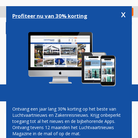
Overslaan
en
x
Digitaal Magazine
Registreer
Check in
naar
Profiteer nu van 30% korting
de
inhoud
gaan
Magazine
Podcasts
Vacatures
Toggl
naviga
Ontvang een jaar lang 30% korting op het beste van
Luchtvaartnieuws en Zakenreisnieuws. Krijg onbeperkt
toegang tot al het nieuws en de bijbehorende Apps.
DRONES
Ontvang tevens 12 maanden het Luchtvaartnieuws
Magazine in de mail of op de mat.