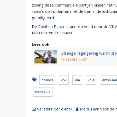
zolang deze commerciële partijen binnen het hu
risico’s op incidenten met de bemande luchtva
gemitigeerd.”
De
Position Paper
is ondertekend door de VNV
Martinair en Transavia.
Lees ook:
'Strenge regelgeving werkt pro
22-04-2016, 14:57
drones
vnv
klm
vnlg
anwb-ma
transavia
Verstuur per e-mail
Meld u aan voor de 