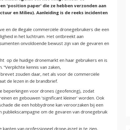
en 'position paper' die ze hebben verzonden aan
tuur en Milieu). Aanleiding is de reeks incidenten
eve en de illegale commerciële dronegebruikers die een
igheid in het luchtruim. Het ontbreekt aan
nsumenten onvoldoende bewust zijn van de gevaren en
icht op de huidige dronemarkt en haar gebruikers en is
. “Verplichte kennis van zaken,
 brevet zouden daar, net als voor de commerciële
at de lezen in de brandbrief.
he beperkingen voor drones (geofencing), zodat
erreinen en gebouwen ‘significant kleiner’ worden. Ook
 schade die een hobbydrone kan veroorzaken bij een
een publiekscampagne om de gevaren van dronegebruik
 kanten van professioneel drone-inzet in te zien,