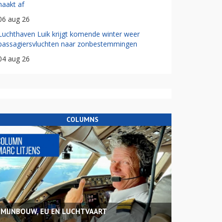
haakt af
06 aug 26
Luchthaven Luik krijgt komende winter weer
passagiersvluchten naar zonbestemmingen
04 aug 26
COLUMNS
MIJNBOUW, EU EN LUCHTVAART