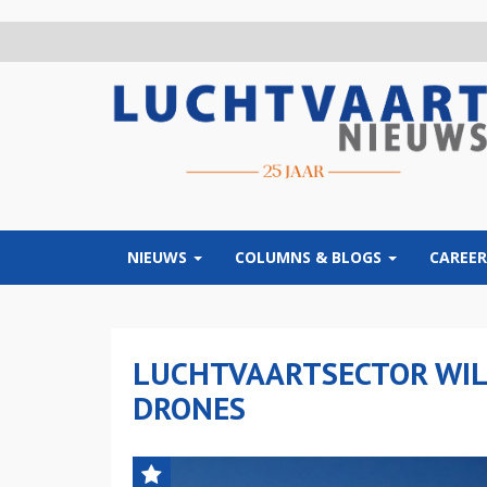
Overslaan
en
naar
de
inhoud
gaan
NIEUWS
COLUMNS & BLOGS
CAREER
LUCHTVAARTSECTOR WIL
DRONES