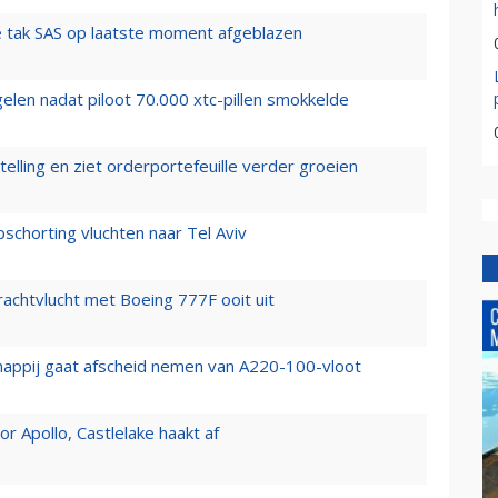
 tak SAS op laatste moment afgeblazen
elen nadat piloot 70.000 xtc-pillen smokkelde
elling en ziet orderportefeuille verder groeien
chorting vluchten naar Tel Aviv
vrachtvlucht met Boeing 777F ooit uit
happij gaat afscheid nemen van A220-100-vloot
 Apollo, Castlelake haakt af