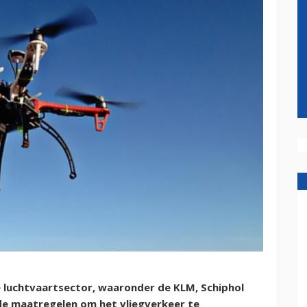
e luchtvaartsector, waaronder de KLM, Schiphol
de maatregelen om het vliegverkeer te