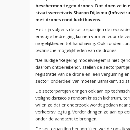
beschermen tegen drones. Dat doen ze in e
staatssecretaris Sharon Dijksma (Infrastruc
met drones rond luchthavens.
Het zijn volgens de sectorpartijen de recreati
ernstige bedreiging kunnen vormen voor de veil
mogelijkheden tot handhaving. Ook zouden co
technische mogelijkheden van de drones.
“De huidige ‘Regeling modelvliegen’ is niet ger
daarom ontoereikend”, stellen de sectorpartijen
registratie van de drone en een vergunning en
sector, onderdeel van moeten uitmaken”, zo sta
De sectorpartijen dringen ook aan op technisc
veiligheidsrisico’s rondom kritisch luchtruim, t
willen ze dat er onderzoek wordt gedaan naar
verkeersvliegtuig. Verder dringen ze aan op 
onder de aandacht te brengen.
De sectorpartijen benadrukken wel de positieve