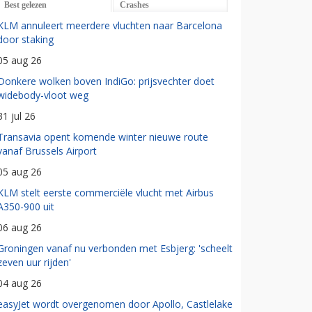
Best gelezen
Crashes
KLM annuleert meerdere vluchten naar Barcelona
door staking
05 aug 26
Donkere wolken boven IndiGo: prijsvechter doet
widebody-vloot weg
31 jul 26
Transavia opent komende winter nieuwe route
vanaf Brussels Airport
05 aug 26
KLM stelt eerste commerciële vlucht met Airbus
A350-900 uit
06 aug 26
Groningen vanaf nu verbonden met Esbjerg: 'scheelt
zeven uur rijden'
04 aug 26
easyJet wordt overgenomen door Apollo, Castlelake