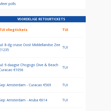
Meer polls
VOORDELIGE RETOURTICKETS
TUI vliegtickets
TUI
Jul: 8-dg cruise Oost Middellandse Zee
TUI
€1235
Jul: 9-daagse Chogogo Dive & Beach
TUI
Curacao €1056
Sep: Amsterdam - Curacao €569
TUI
Sep: Amsterdam - Aruba €614
TUI