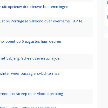
er uit: opnieuw drie nieuwe bestemmingen
rust bij Portugese vakbond over overname TAP te
hol opent op 6 augustus haar deuren
t Esbjerg: 'scheelt zeven uur rijden'
 winter weer passagiersvluchten naar
ernood in: streep door vlootuitbreiding
ukken winst Lufthansa hard omlaag