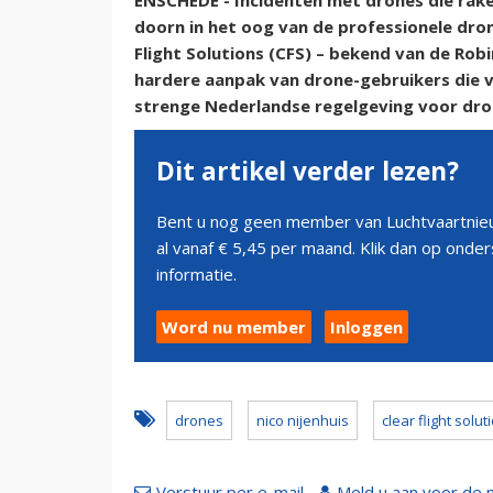
ENSCHEDE - Incidenten met drones die rakel
doorn in het oog van de professionele dron
Flight Solutions (CFS) – bekend van de Robir
hardere aanpak van drone-gebruikers die vo
strenge Nederlandse regelgeving voor dron
Dit artikel verder lezen?
Bent u nog geen member van Luchtvaartnieu
al vanaf € 5,45 per maand. Klik dan op ond
informatie.
Word nu member
Inloggen
drones
nico nijenhuis
clear flight solut
Verstuur per e-mail
Meld u aan voor de 