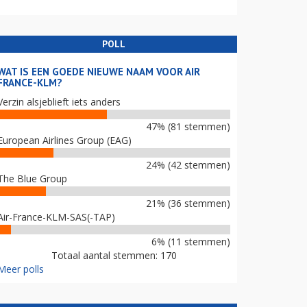
POLL
WAT IS EEN GOEDE NIEUWE NAAM VOOR AIR
FRANCE-KLM?
Verzin alsjeblieft iets anders
47% (81 stemmen)
European Airlines Group (EAG)
24% (42 stemmen)
The Blue Group
21% (36 stemmen)
Air-France-KLM-SAS(-TAP)
6% (11 stemmen)
Totaal aantal stemmen: 170
Meer polls