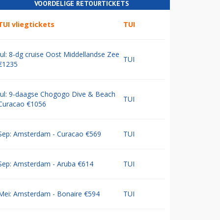
VOORDELIGE RETOURTICKETS
TUI vliegtickets
TUI
Jul: 8-dg cruise Oost Middellandse Zee
TUI
€1235
Jul: 9-daagse Chogogo Dive & Beach
TUI
Curacao €1056
Sep: Amsterdam - Curacao €569
TUI
Sep: Amsterdam - Aruba €614
TUI
Mei: Amsterdam - Bonaire €594
TUI