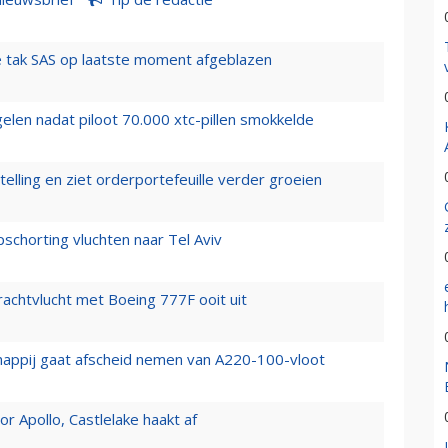
 tak SAS op laatste moment afgeblazen
elen nadat piloot 70.000 xtc-pillen smokkelde
elling en ziet orderportefeuille verder groeien
chorting vluchten naar Tel Aviv
vrachtvlucht met Boeing 777F ooit uit
happij gaat afscheid nemen van A220-100-vloot
 Apollo, Castlelake haakt af