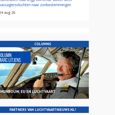
passagiersvluchten naar zonbestemmingen
04 aug 26
COLUMNS
MIJNBOUW, EU EN LUCHTVAART
PARTNERS VAN LUCHTVAARTNIEUWS.NL!