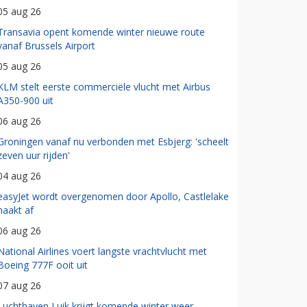
05 aug 26
Transavia opent komende winter nieuwe route
vanaf Brussels Airport
05 aug 26
KLM stelt eerste commerciële vlucht met Airbus
A350-900 uit
06 aug 26
Groningen vanaf nu verbonden met Esbjerg: 'scheelt
zeven uur rijden'
04 aug 26
easyJet wordt overgenomen door Apollo, Castlelake
haakt af
06 aug 26
National Airlines voert langste vrachtvlucht met
Boeing 777F ooit uit
07 aug 26
Luchthaven Luik krijgt komende winter weer