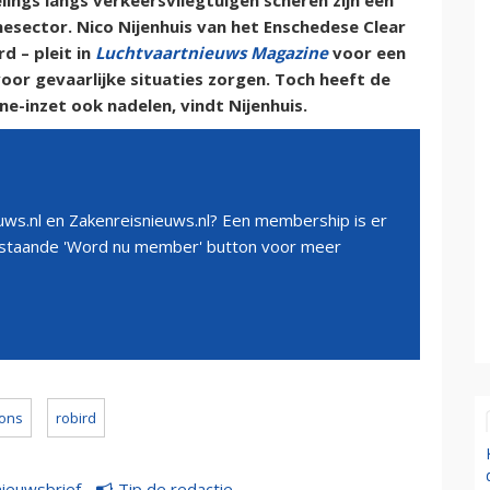
ings langs verkeersvliegtuigen scheren zijn een
esector. Nico Nijenhuis van het Enschedese Clear
d – pleit in
Luchtvaartnieuws Magazine
voor een
or gevaarlijke situaties zorgen. Toch heeft de
e-inzet ook nadelen, vindt Nijenhuis.
ws.nl en Zakenreisnieuws.nl? Een membership is er
erstaande 'Word nu member' button voor meer
ions
robird
nieuwsbrief
Tip de redactie