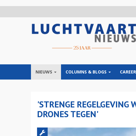
Overslaan
en
naar
de
inhoud
gaan
NIEUWS
COLUMNS & BLOGS
CAREER
'STRENGE REGELGEVING 
DRONES TEGEN'