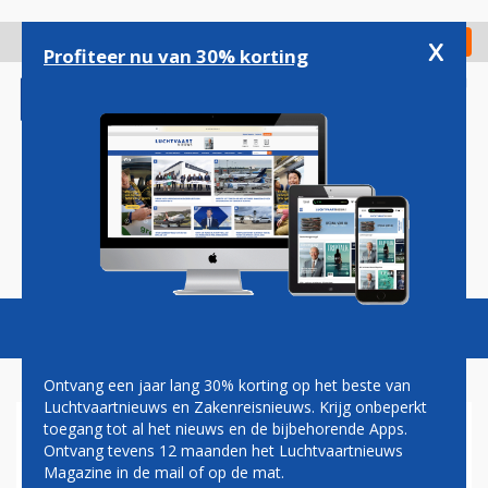
Overslaan
en
x
Digitaal Magazine
Registreer
Check in
naar
Profiteer nu van 30% korting
de
inhoud
gaan
Magazine
Podcasts
Vacatures
Toggl
naviga
Ontvang een jaar lang 30% korting op het beste van
Luchtvaartnieuws en Zakenreisnieuws. Krijg onbeperkt
toegang tot al het nieuws en de bijbehorende Apps.
BIJNA-BOTSING VLIEGTUIG
Ontvang tevens 12 maanden het Luchtvaartnieuws
MET DRONE IN MÜNCHEN
Magazine in de mail of op de mat.