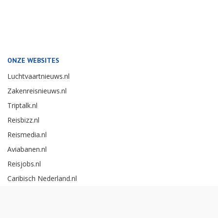
ONZE WEBSITES
Luchtvaartnieuws.nl
Zakenreisnieuws.nl
Triptalk.nl
Reisbizz.nl
Reismedia.nl
Aviabanen.nl
Reisjobs.nl
Caribisch Nederland.nl
Careerexperience.nl
Zakenreisawards.nl