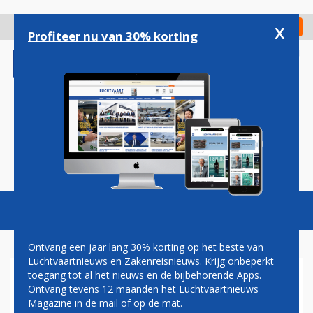
Overslaan
en
x
Digitaal Magazine
Registreer
Check in
naar
Profiteer nu van 30% korting
de
inhoud
gaan
Magazine
Podcasts
Vacatures
Toggl
naviga
Ontvang een jaar lang 30% korting op het beste van
Luchtvaartnieuws en Zakenreisnieuws. Krijg onbeperkt
toegang tot al het nieuws en de bijbehorende Apps.
BELGIË VERSTERKT
Ontvang tevens 12 maanden het Luchtvaartnieuws
LUCHTBEWAKINGSCENTRUM
Magazine in de mail of op de mat.