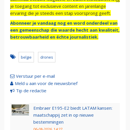
je toegang tot exclusieve content en jarenlange
ervaring die je steeds een stap voorsprong geeft.
Abonneer je vandaag nog en word onderdeel van
een gemeenschap die waarde hecht aan kwaliteit,
betrouwbaarheid en échte journalistiek.
belgie
drones
Verstuur per e-mail
Meld u aan voor de nieuwsbrief
Tip de redactie
Embraer E195-E2 biedt LATAM kansen:
maatschappij zet in op nieuwe
bestemmingen
06-08-2026, 14:27