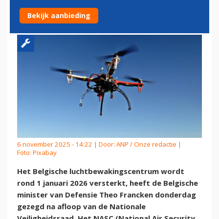
NA DRONE-INCIDENTEN
Bekijk aanbieding
6 november 2025 - 14:22 | Door:
ANP / Onze redactie
|
Foto: Pixabay
Het Belgische luchtbewakingscentrum wordt
rond 1 januari 2026 versterkt, heeft de Belgische
minister van Defensie Theo Francken donderdag
gezegd na afloop van de Nationale
Veiligheidsraad. Het NASC (National Air Security