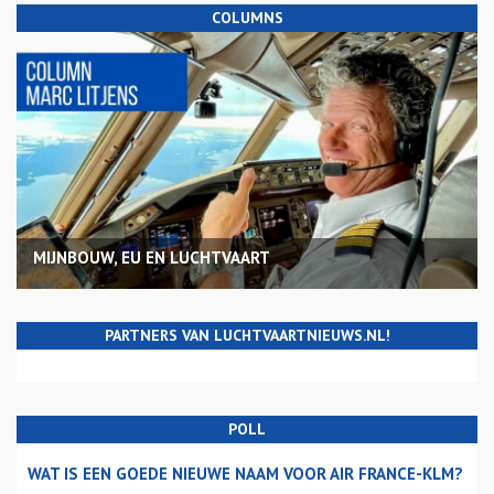
COLUMNS
MIJNBOUW, EU EN LUCHTVAART
PARTNERS VAN LUCHTVAARTNIEUWS.NL!
POLL
WAT IS EEN GOEDE NIEUWE NAAM VOOR AIR FRANCE-KLM?