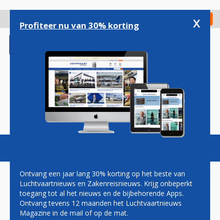
Overslaan
en
x
Digitaal Magazine
Registreer
Check in
naar
Profiteer nu van 30% korting
de
inhoud
gaan
Magazine
Podcasts
Vacatures
Toggl
naviga
Ontvang een jaar lang 30% korting op het beste van
Luchtvaartnieuws en Zakenreisnieuws. Krijg onbeperkt
toegang tot al het nieuws en de bijbehorende Apps.
FAA MAAKT ZICH ZORGEN
Ontvang tevens 12 maanden het Luchtvaartnieuws
OVER DRONES BIJ
Magazine in de mail of op de mat.