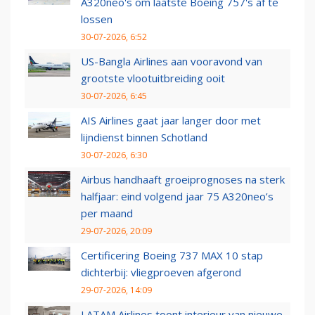
A320neo's om laatste Boeing 757's af te
lossen
30-07-2026, 6:52
US-Bangla Airlines aan vooravond van
grootste vlootuitbreiding ooit
30-07-2026, 6:45
AIS Airlines gaat jaar langer door met
lijndienst binnen Schotland
30-07-2026, 6:30
Airbus handhaaft groeiprognoses na sterk
halfjaar: eind volgend jaar 75 A320neo’s
per maand
29-07-2026, 20:09
Certificering Boeing 737 MAX 10 stap
dichterbij: vliegproeven afgerond
29-07-2026, 14:09
LATAM Airlines toont interieur van nieuwe