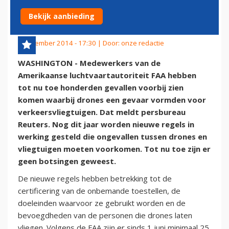
LUCHTHAVENS
Bekijk aanbieding
2 december 2014 - 17:30 | Door:
onze redactie
WASHINGTON - Medewerkers van de
Amerikaanse luchtvaartautoriteit FAA hebben
tot nu toe honderden gevallen voorbij zien
komen waarbij drones een gevaar vormden voor
verkeersvliegtuigen. Dat meldt persbureau
Reuters. Nog dit jaar worden nieuwe regels in
werking gesteld die ongevallen tussen drones en
vliegtuigen moeten voorkomen. Tot nu toe zijn er
geen botsingen geweest.
De nieuwe regels hebben betrekking tot de
certificering van de onbemande toestellen, de
doeleinden waarvoor ze gebruikt worden en de
bevoegdheden van de personen die drones laten
vliegen. Volgens de FAA zijn er sinds 1 juni minimaal 25