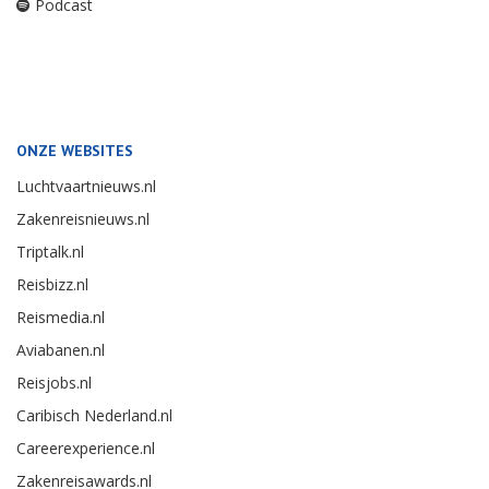
Facebook
Adreswijziging
LinkedIn
Opzeggen
Youtube
Overige vragen
Instagram
Telefoon:
RSS
0251 - 257924
Podcast
ONZE WEBSITES
Luchtvaartnieuws.nl
Zakenreisnieuws.nl
Triptalk.nl
Reisbizz.nl