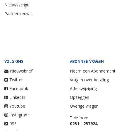
OVER ONS
PARTNERS
Contact
Vakbond Nederlands
Cabinepersoneel
Adverteren
TUI
Redactie
NEWHEAP
Colofon
Privacy & Cookiebeleid
Nieuwsscript
Partnernieuws
VOLG ONS
ABONNEE VRAGEN
Nieuwsbrief
Neem een Abonnement
Twitter
Vragen over betaling