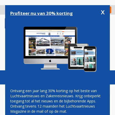
Overslaan
en
x
Digitaal Magazine
Registreer
Check in
naar
Profiteer nu van 30% korting
de
inhoud
gaan
Magazine
Podcasts
Vacatures
Toggl
naviga
Ontvang een jaar lang 30% korting op het beste van
Luchtvaartnieuws en Zakenreisnieuws. Krijg onbeperkt
toegang tot al het nieuws en de bijbehorende Apps.
MEER INCIDENTEN MET
Ontvang tevens 12 maanden het Luchtvaartnieuws
DRONES
Magazine in de mail of op de mat.