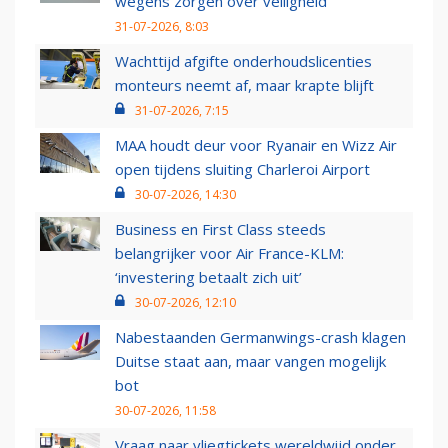
wegens zorgen over veiligheid
31-07-2026, 8:03
Wachttijd afgifte onderhoudslicenties
monteurs neemt af, maar krapte blijft
31-07-2026, 7:15
MAA houdt deur voor Ryanair en Wizz Air
open tijdens sluiting Charleroi Airport
30-07-2026, 14:30
Business en First Class steeds
belangrijker voor Air France-KLM:
‘investering betaalt zich uit’
30-07-2026, 12:10
Nabestaanden Germanwings-crash klagen
Duitse staat aan, maar vangen mogelijk
bot
30-07-2026, 11:58
Vraag naar vliegtickets wereldwijd onder