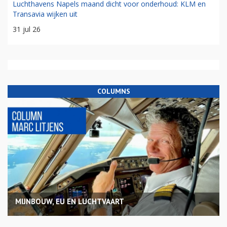
Groningen vanaf nu verbonden met Esbjerg: 'scheelt zeven
uur rijden'
04 aug 26
Rusland trekt vliegvergunning Izhavia in wegens zorgen over
veiligheid
31 jul 26
Luchthavens Napels maand dicht voor onderhoud: KLM en
Transavia wijken uit
31 jul 26
COLUMNS