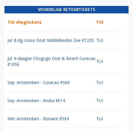
The Blue Group
21% (36 stemmen)
Air-France-KLM-SAS(-TAP)
6% (11 stemmen)
Totaal aantal stemmen: 170
Meer polls
VOORDELIGE RETOURTICKETS
TUI vliegtickets
TUI
Jul: 8-dg cruise Oost Middellandse Zee €1235
TUI
Jul: 9-daagse Chogogo Dive & Beach Curacao
TUI
€1056