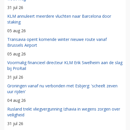
Best gelezen
Crashes
Donkere wolken boven IndiGo: prijsvechter doet widebody-
vloot weg
31 jul 26
KLM annuleert meerdere vluchten naar Barcelona door
staking
05 aug 26
Transavia opent komende winter nieuwe route vanaf
Brussels Airport
05 aug 26
Voormalig financieel directeur KLM Erik Swelheim aan de slag
bij ProRail
31 jul 26